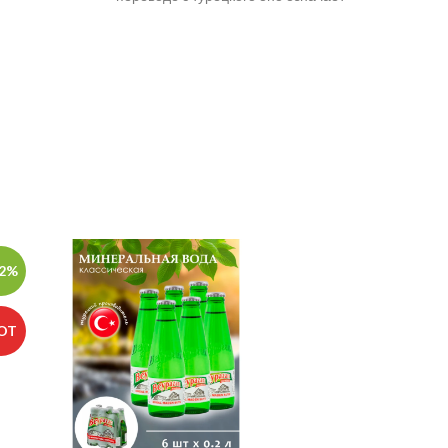
многим
«удобные кусочки», по-арабски значит
елю, к
«сладость для горла».
т основой
 тахини
унжута
12%
-28%
OT