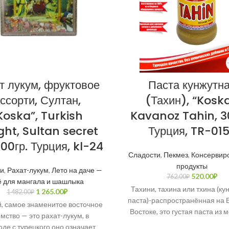
т лукум, фруктовое
Паста кунжутн
ссорти, Султан,
(Тахин), “Koska
Koska”, Turkish
Kavanoz Tahin, 3
ght, Sultan secret
Турция, TR-01
 500гр. Турция, kl-24
Сладости
,
Пекмез
,
Консервир
продукты
ти
,
Рахат-лукум
,
Лето на даче —
520.00
₽
762.00
₽
ё для мангала и шашлыка
Тахини, тахина или тхина (ку
1 265.00
₽
1 482.00
₽
паста)-распространённая на
, самое знаменитое восточное
Востоке, это густая паста из 
мство — это рахат-лукум, в
кунжутного семени, её добав
де с турецкого оно означает