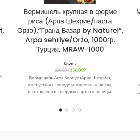
Вермишель крупная в форме
М
риса (Арпа Шехрие/паста
f,
Орзо),”Гранд Базар by Naturel”,
Arpa sehriye/Orzo, 1000гр.
Турция, MRAW-1000
Крупы
150.00
₽
210.00
₽
,
Вермишель Arpa Sehriye (Арпа Шехрие),
именуемая в народе макаронным рисом,
в
изготовлена из твердых сортов пшеницы.
д