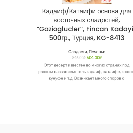
Кадаиф/Катаифи основа для
восточных сладостей,
“Gazioglucler”, Fincan Kadayi
500гр., Турция, KG-8413
Сладости
,
Печенье
604.00
₽
846.00
₽
Этот десерт известен во многих странах под
разным названием: тель кадаиф, катаифе, кнафе
кунуфе и т.д. Возникает много споров о