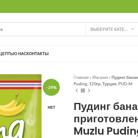
ВЫБЕРИТЕ КАТЕГОРИЮ
ЦЕПТЫ
О НАС
КОНТАКТЫ
Главная
»
Магазин
»
Пудинг банан
Puding, 120гр, Турция, PUD-M
-29%
Пудинг бан
НЕТ
приготовлен
Muzlu Pudin