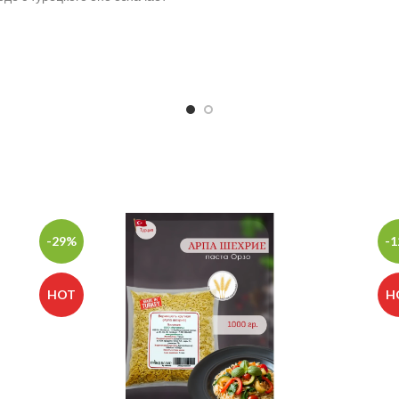
необходимый компонент ко 
е кусочки», по-арабски значит
блюдам, например, к фалаф
«сладость для горла».
хумусу, кроме того, она служи
для многих соусов. В состав
входит перемолотое семя к
(100%).
-29%
-
HOT
H