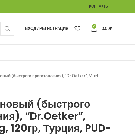
КОНТАКТЫ
0
ВХОД / РЕГИСТРАЦИЯ
0.00
₽
овый (быстрого приготовления), “Dr.Oetker”, Muzlu
ановый (быстрого
ия), “Dr.Oetker”,
g, 120гр, Турция, PUD-