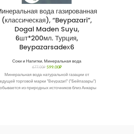
инеральная вода газированная
Шал
(классическая), “Beypazari”,
(остры
Dogal Maden Suyu,
Şalga
6шт*200мл. Турция,
Beypazarsadeх6
Соки и Напитки
,
Минеральная вода
Шалгам (тур.
599.00
₽
677.00
₽
репы», те
Минеральная вода натуральной газации от
Ту
едущей торговой марки "Beypazari" ("Бейпазары")
обывается из природных источников близ Анкары
с 1957 года. Имеет сертификат качества OHSAS
18001: 2007.