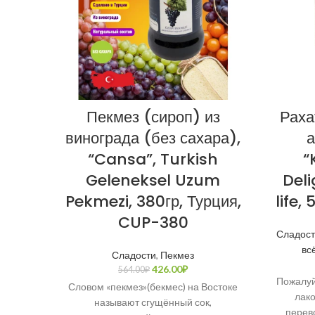
Пекмез (сироп) из
Раха
винограда (без сахара),
а
“Cansa”, Turkish
“
Geleneksel Uzum
Deli
Pekmezi, 380гр, Турция,
life,
CUP-380
Сладос
вс
Сладости
,
Пекмез
426.00
₽
564.00
₽
Пожалуй
Словом «пекмез»(бекмес) на Востоке
лако
называют сгущённый сок,
перево