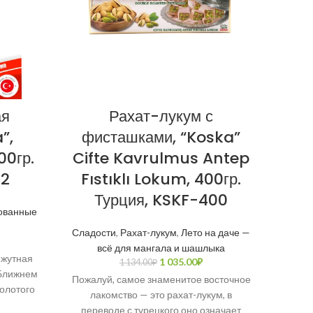
ая
Рахат-лукум с
Пе
”,
фисташками, “Koska”
сыр
00гр.
Cifte Kavrulmus Antep
CI
52
Fıstıklı Lokum, 400гр.
P
Турция, KSKF-400
ованные
Сладости
,
Рахат-лукум
,
Лето на даче —
“Ulk
всё для мангала и шашлыка
нжутная
1 035.00
₽
1 134.00
₽
 Ближнем
Пожалуй, самое знаменитое восточное
молотого
лакомство — это рахат-лукум, в
ляют как
переводе с турецкого оно означает