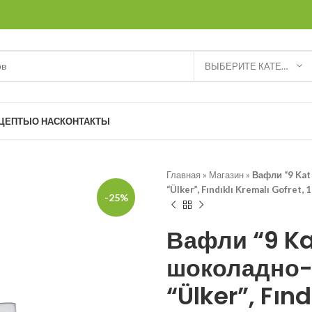
ВЫБЕРИТЕ КАТЕГОРИЮ
ЦЕПТЫ
О НАС
КОНТАКТЫ
Главная
»
Магазин
»
Вафли “9 Kat
“Ülker”, Fındıklı Kremalı Gofret,
-25%
Вафли “9 Ka
шоколадно-
“Ülker”, Fınd