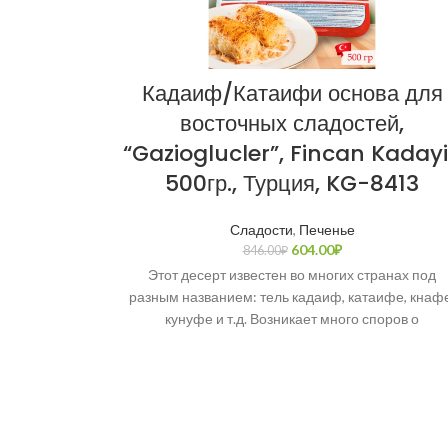
Кадаиф/Катаифи основа для
восточных сладостей,
“Gazioglucler”, Fincan Kadayi
500гр., Турция, KG-8413
Сладости
,
Печенье
604.00
₽
846.00
₽
Этот десерт известен во многих странах под
разным названием: тель кадаиф, катаифе, кнафе
кунуфе и т.д. Возникает много споров о