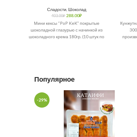
Сладости
,
Шоколад
288.00
₽
403.00
₽
Мини кексы “PoP KeK” покрытые
Кунжутн
шоколадной глазурью с начинкой из
300
шоколадного крема 180гр. (10 штук по
произв
18гр каждый) от известной
компани
Популярное
-29%