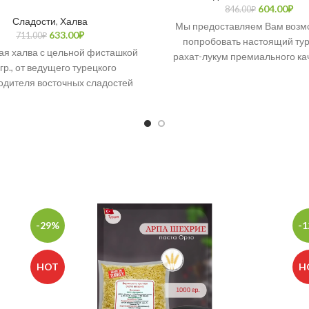
604.00
₽
846.00
₽
Сладости
,
Халва
Мы предоставляем Вам возм
633.00
₽
711.00
₽
попробовать настоящий ту
ая халва с цельной фисташкой
рахат-лукум премиального кач
гр., от ведущего турецкого
натуральными, отборными пр
одителя восточных сладостей
и непревзойденным качест
и Koska. Тахинная халва- это
крупнейшего производителя в
халва из кунжута.
сладостей в Турции компании
-29%
-
HOT
H