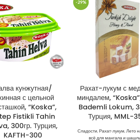
-29%
алва кунжутная/
Рахат-лукум с ме
хинная с цельной
миндалем, “Koska”,
ташкой, “Koska”,
Bademli Lokum, 3
ep Fistikli Tahin
Турция, MML-3
va, 300гр. Турция,
Сладости
,
Рахат-лукум
,
Лето н
KAFTH-300
всё для мангала и шашл