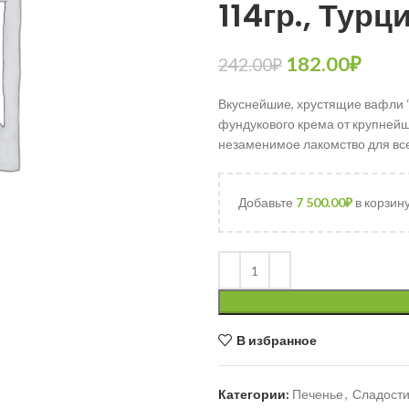
114гр., Турц
182.00
₽
242.00
₽
Вкуснейшие, хрустящие вафли “9
фундукового крема от крупнейше
незаменимое лакомство для все
Добавьте
7 500.00
₽
в корзин
В избранное
Категории:
Печенье
,
Сладост