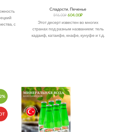
Сладости
,
Печенье
ожность
604.00
₽
846.00
₽
рецкий
Этот десерт известен во многих
Слов
ества, с
странах под разным названием: тель
одуктами
кадаиф, катаифе, кнафе, кунуфе и т.д.
при
вом от
Возникает много споров о
Тех
осточных
макс
 Koska.
орган
в 
произ
Прод
пр
соде
12%
-28%
к
арома
мё
OT
им