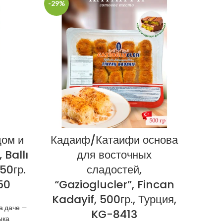
-29%
-24%
дом и
Кадаиф/Катаифи основа
 Ballı
для восточных
вин
50гр.
сладостей,
50
“Gazioglucler”, Fincan
Kadayif, 500гр., Турция,
Pek
а даче —
KG-8413
ыка