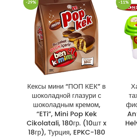
-29%
-11%
Кексы мини “ПОП КЕК” в
Х
шоколадной глазури с
та
шоколадным кремом,
фис
“ETi”, Mini Pop Kek
Ant
Cikolatali, 180гр. (10шт x
Hel
18гр), Турция, EPKC-180