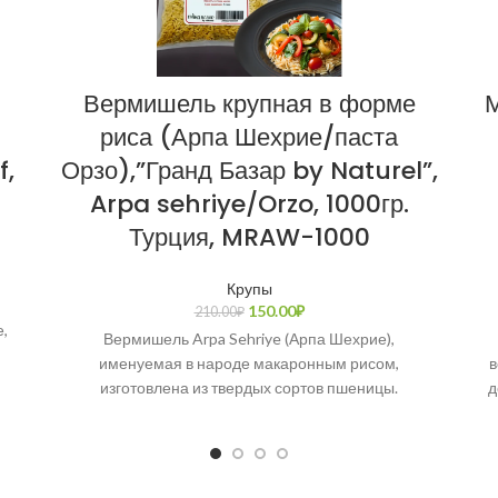
Вермишель крупная в форме
М
риса (Арпа Шехрие/паста
f,
Орзо),”Гранд Базар by Naturel”,
Arpa sehriye/Orzo, 1000гр.
Турция, MRAW-1000
Крупы
150.00
₽
210.00
₽
,
Вермишель Arpa Sehriye (Арпа Шехрие),
именуемая в народе макаронным рисом,
в
изготовлена из твердых сортов пшеницы.
д