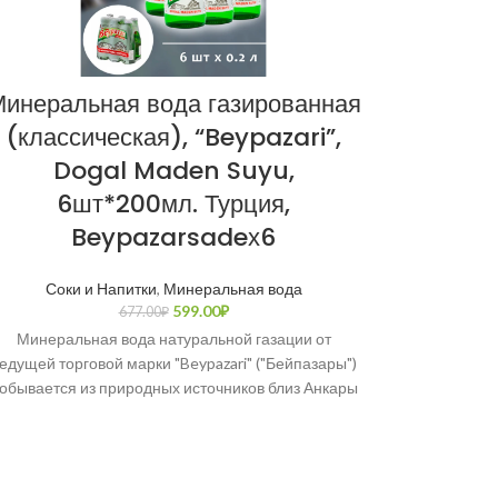
инеральная вода газированная
Шал
(классическая), “Beypazari”,
(остры
Dogal Maden Suyu,
Şalga
6шт*200мл. Турция,
Beypazarsadeх6
Соки и Напитки
,
Минеральная вода
Шалгам (тур.
599.00
₽
677.00
₽
репы», те
Минеральная вода натуральной газации от
Ту
едущей торговой марки "Beypazari" ("Бейпазары")
обывается из природных источников близ Анкары
с 1957 года. Имеет сертификат качества OHSAS
18001: 2007.