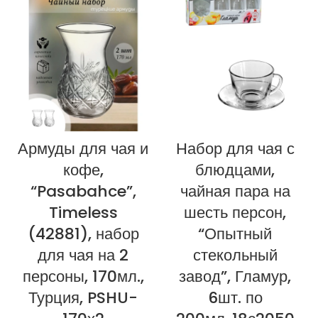
Армуды для чая и
Набор для чая с
кофе,
блюдцами,
“Pasabahce”,
чайная пара на
Timeless
шесть персон,
(42881), набор
“Опытный
для чая на 2
стекольный
персоны, 170мл.,
завод”, Гламур,
Турция, PSHU-
6шт. по