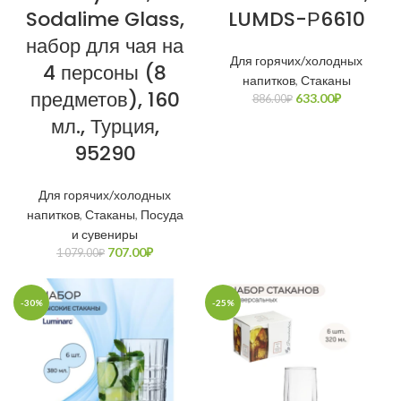
Sodalime Glass,
LUMDS-Р6610
набор для чая на
Для горячих/холодных
4 персоны (8
напитков
,
Стаканы
предметов), 160
633.00
₽
886.00
₽
мл., Турция,
95290
Для горячих/холодных
напитков
,
Стаканы
,
Посуда
и сувениры
707.00
₽
1 079.00
₽
-30%
-25%