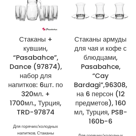
Стаканы +
Стаканы армуды
кувшин,
для чая и кофе с
“Pasabahce”,
блюдцами,
Dance (97874),
Pasabahce,
набор для
“Cay
напитков: 6шт. по
Bardagi”,96308,
320мл. +
на 6 персон (12
1700мл., Турция,
предметов), 160
TRD-97874
мл, Турция, PSB-
160b-6
Для горячих/холодных
напитков
,
Стаканы
Для горячих/холодных