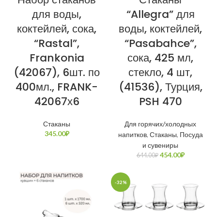
для воды,
“Allegra” для
коктейлей, сока,
воды, коктейлей,
“Rastal”,
“Pasabahce”,
Frankonia
сока, 425 мл,
(42067), 6шт. по
стекло, 4 шт,
400мл., FRANK-
(41536), Турция,
42067х6
PSH 470
Стаканы
Для горячих/холодных
345.00
₽
напитков
,
Стаканы
,
Посуда
и сувениры
454.00
₽
644.00
₽
-32%