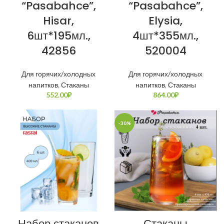
“Pasabahce”,
“Pasabahce”,
Hisar,
Elysia,
6шт*195мл.,
4шт*355мл.,
42856
520004
Для горячих/холодных
Для горячих/холодных
напитков
,
Стаканы
напитков
,
Стаканы
552.00
₽
864.00
₽
-30%
Набор стаканов
Стаканы