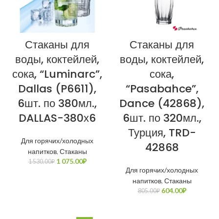
Стаканы для
Стаканы для
воды, коктейлей,
воды, коктейлей,
сока, “Luminarc”,
сока,
Dallas (P6611),
“Pasabahce”,
6шт. по 380мл.,
Dance (42868),
DALLAS-380х6
6шт. по 320мл.,
Турция, TRD-
Для горячих/холодных
42868
напитков
,
Стаканы
1 075.00
₽
1 530.00
₽
Для горячих/холодных
напитков
,
Стаканы
604.00
₽
805.00
₽