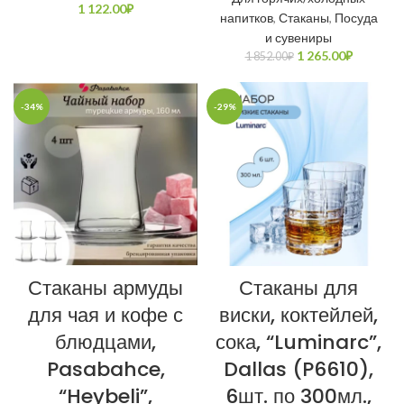
1 122.00
₽
напитков
,
Стаканы
,
Посуда
и сувениры
1 265.00
₽
1 852.00
₽
-34%
-29%
Стаканы армуды
Стаканы для
для чая и кофе с
виски, коктейлей,
блюдцами,
сока, “Luminarc”,
Pasabahce,
Dallas (P6610),
“Heybeli”,
6шт. по 300мл.,