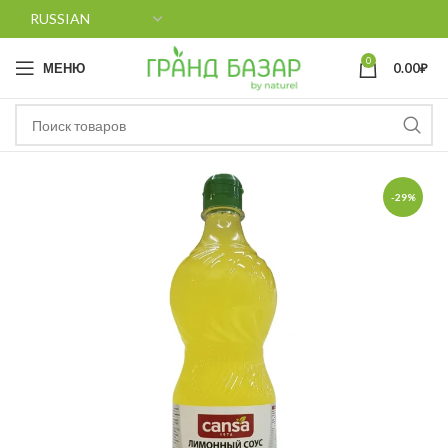
0
МЕНЮ
0.00
₽
-29%