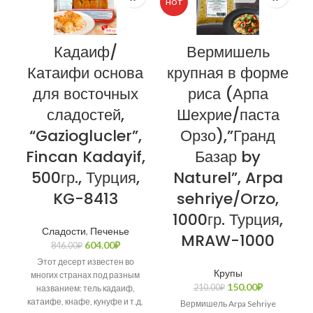
HOT
Кадаиф/
Вермишель
Катаифи основа
крупная в форме
для восточных
риса (Арпа
сладостей,
Шехрие/паста
“Gazioglucler”,
Орзо),”Гранд
Fincan Kadayif,
Базар by
500гр., Турция,
Naturel”, Arpa
KG-8413
sehriye/Orzo,
1000гр. Турция,
Сладости
,
Печенье
MRAW-1000
604.00
₽
846.00
₽
Этот десерт известен во
Крупы
многих странах под разным
150.00
₽
210.00
₽
названием: тель кадаиф,
катаифе, кнафе, кунуфе и т.д.
Вермишель Arpa Sehriye