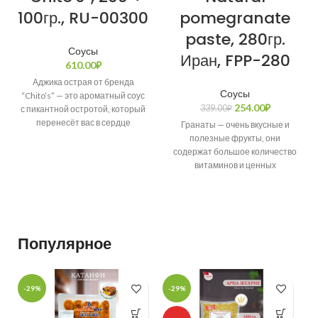
100гр., RU-00300
pomegranate
paste, 280гр.
Соусы
Иран, FPP-280
610.00
₽
Аджика острая от бренда
Соусы
“Chito’s” — это ароматный соус
254.00
₽
339.00
₽
с пикантной остротой, который
перенесёт вас в сердце
Гранаты — очень вкусные и
абхазской кухни и
полезные фрукты, они
содержат большое количество
витаминов и ценных
минеральных соединений. Их
целебные свойства известны
Популярное
-29%
-29%
-