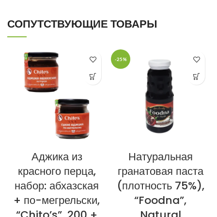
СОПУТСТВУЮЩИЕ ТОВАРЫ
-25%
Аджика из
Натуральная
красного перца,
гранатовая паста
набор: абхазская
(плотность 75%),
+ по-мегрельски,
“Foodna”,
“Chito’s”, 200 +
Natural