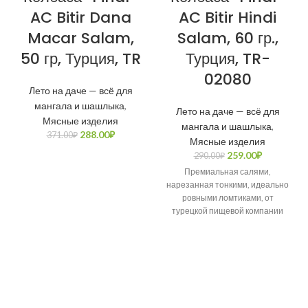
AC Bitir Dana
AC Bitir Hindi
Macar Salam,
Salam, 60 гр.,
50 гр, Турция, TR
Турция, TR-
02080
Лето на даче — всё для
мангала и шашлыка
,
Лето на даче — всё для
Мясные изделия
мангала и шашлыка
,
288.00
₽
371.00
₽
Мясные изделия
259.00
₽
290.00
₽
Премиальная салями,
нарезанная тонкими, идеально
ровными ломтиками, от
турецкой пищевой компании
“Pinar”, воплощает в себе все
традиции и секреты, создавая