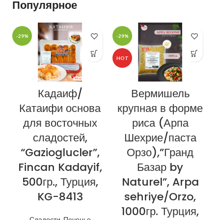
Популярное
-29%
-29%
-
HOT
Кадаиф/
Вермишель
Катаифи основа
крупная в форме
для восточных
риса (Арпа
сладостей,
Шехрие/паста
“Gazioglucler”,
Орзо),”Гранд
Fincan Kadayif,
Базар by
500гр., Турция,
Naturel”, Arpa
KG-8413
sehriye/Orzo,
1000гр. Турция,
Сладости
,
Печенье