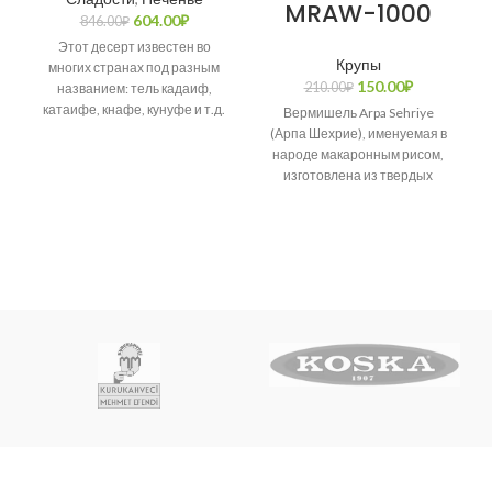
MRAW-1000
604.00
₽
846.00
₽
Этот десерт известен во
Крупы
многих странах под разным
150.00
₽
210.00
₽
названием: тель кадаиф,
катаифе, кнафе, кунуфе и т.д.
Вермишель Arpa Sehriye
Возникает много споров о
(Арпа Шехрие), именуемая в
народе макаронным рисом,
изготовлена из твердых
сортов пшеницы.