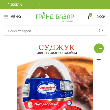
0
МЕНЮ
0.00
₽
-26%
НЕТ