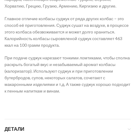
Хорватию, Грецию, Грузию, Армению, Киргизию и другие.
Главное отличие колбасы суджук от ряда других колбас – это
способ её приготовления. Суджук сушат на воздухе, в процессе
этого колбаса обезвоживается и может долго храниться.
Калорийность колбасы сыровяленой суджук составляет 463
ккал на 100 грамм продукта.
При подаче суджук нарезают тонкими ломтиками, чтобы сполна
раскрыть богатый вкус и незабываемый аромат колбасы
(калоризатор). Используют суджук и при приготовлении
бутербродов, супов, некоторых салатов, сочетают с
макаронными изделиями и т.д. А также суджук хорошо подходит
к пенным напиткам и винам.
ДЕТАЛИ