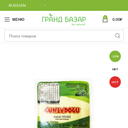
0
МЕНЮ
0.00
₽
-29%
НЕТ
HOT