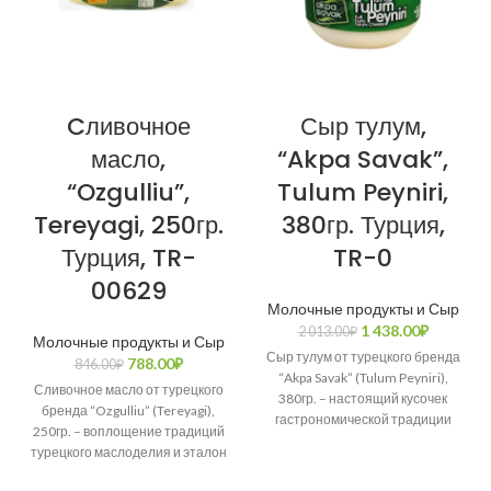
Cливочное
Сыр тулум,
масло,
“Akpa Savak”,
“Ozgulliu”,
Tulum Peyniri,
Tereyagi, 250гр.
380гр. Турция,
Турция, TR-
TR-0
00629
Молочные продукты и Сыр
1 438.00
₽
2 013.00
₽
Молочные продукты и Сыр
Сыр тулум от турецкого бренда
788.00
₽
846.00
₽
“Akpa Savak” (Tulum Peyniri),
Сливочное масло от турецкого
380гр. – настоящий кусочек
бренда “Ozgulliu” (Tereyagi),
гастрономической традиции
250гр. – воплощение традиций
Турции. Этот аутентичный сыр
турецкого маслоделия и эталон
изготавливается
натуральности. Изготовленное