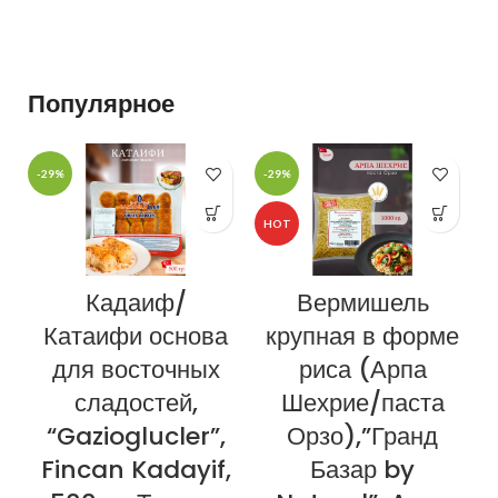
из свежих сливок
Популярное
-29%
-29%
-
HOT
Кадаиф/
Вермишель
Катаифи основа
крупная в форме
для восточных
риса (Арпа
сладостей,
Шехрие/паста
“Gazioglucler”,
Орзо),”Гранд
Fincan Kadayif,
Базар by