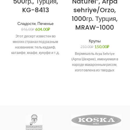
500гр., Турция,
Naturel”, Arpa
KG-8413
sehriye/Orzo,
1000гр. Турция,
Сладости
,
Печенье
MRAW-1000
604.00
₽
846.00
₽
Этот десерт известен во
Крупы
многих странах под разным
150.00
₽
210.00
₽
названием: тель кадаиф,
катаифе, кнафе, кунуфе и т.д.
Вермишель Arpa Sehriye
Возникает много споров о
(Арпа Шехрие), именуемая в
народе макаронным рисом,
изготовлена из твердых
сортов пшеницы.