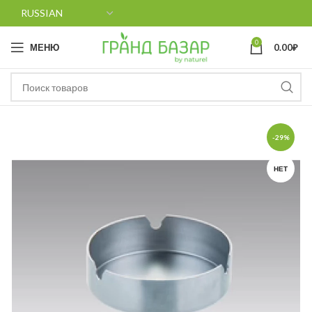
0
МЕНЮ
0.00
₽
-29%
НЕТ