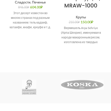
Сладости
,
Печенье
MRAW-1000
604.00
₽
846.00
₽
Этот десерт известен во
Крупы
многих странах под разным
150.00
₽
210.00
₽
названием: тель кадаиф,
катаифе, кнафе, кунуфе и т.д.
Вермишель Arpa Sehriye
Возникает много споров о
(Арпа Шехрие), именуемая в
народе макаронным рисом,
изготовлена из твердых
сортов пшеницы.