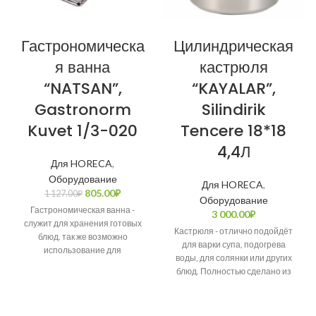
Гастрономическа
Цилиндрическая
я ванна
кастрюля
“NATSAN”,
“KAYALAR”,
Gastronorm
Silindirik
Kuvet 1/3-020
Tencere 18*18
4,4Л
Для HORECA
,
Оборудование
Для HORECA
,
805.00
₽
1 127.00
₽
Оборудование
Гастрономическая ванна -
3 000.00
₽
служит для хранения готовых
Кастрюля - отлично подойдёт
блюд. так же возможно
для варки супа, подогрева
использование для
воды, для солянки или других
приготовления супов или
блюд. Полностью сделано из
других кулинарных блюд.
нержавеющей стали.
Полностью из нержавеющей
Прослужит для вас довольно
стали.
длительно время при