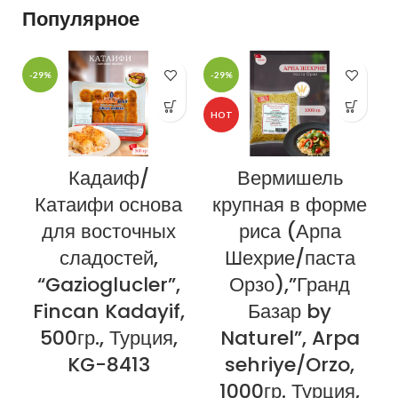
правильной эксплуатации.
Популярное
-29%
-29%
-
HOT
Кадаиф/
Вермишель
Катаифи основа
крупная в форме
для восточных
риса (Арпа
сладостей,
Шехрие/паста
“Gazioglucler”,
Орзо),”Гранд
Fincan Kadayif,
Базар by
500гр., Турция,
Naturel”, Arpa
KG-8413
sehriye/Orzo,
1000гр. Турция,