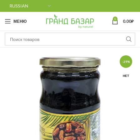
0
МЕНЮ
0.00
₽
-29%
НЕТ