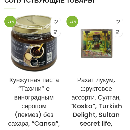
СОПУТСТВУЮЩИЕ ТОВАРЫ
-21%
-15%
Кунжутная паста
Рахат лукум,
“Тахини” c
фруктовое
виноградным
ассорти, Султан,
сиропом
“Koska”, Turkish
(пекмез) без
Delight, Sultan
сахара, “Cansa”,
secret life,