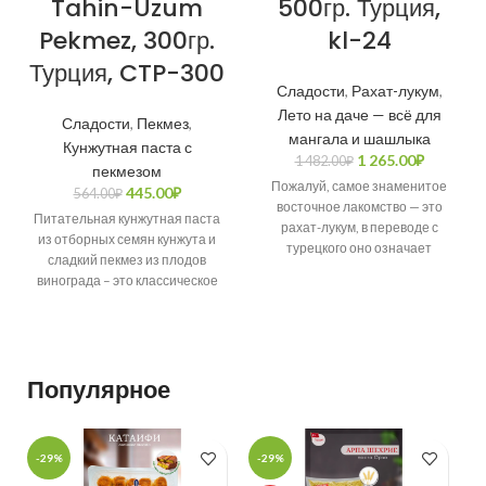
Tahin-Uzum
500гр. Турция,
Pekmez, 300гр.
kl-24
Турция, CTP-300
Сладости
,
Рахат-лукум
,
Лето на даче — всё для
Сладости
,
Пекмез
,
мангала и шашлыка
Кунжутная паста с
1 265.00
₽
1 482.00
₽
пекмезом
Пожалуй, самое знаменитое
445.00
₽
564.00
₽
восточное лакомство — это
Питательная кунжутная паста
рахат-лукум, в переводе с
из отборных семян кунжута и
турецкого оно означает
сладкий пекмез из плодов
«удобные кусочки», по-арабски
винограда – это классическое
значит «сладость для горла».
сочетание на Востоке.
Благодаря высокой
энергетической ценности
подобный полезный десерт
Популярное
дарит надолго заряд энергии и
придает сил, а также
обогащает организм
полезными микроэлементами и
-29%
-29%
-
витаминами.