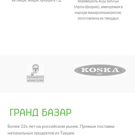
катаифе, кнафе, кунуфе и т.д.
Вермишель Arpa Sehriye
Возникает много споров о
(Арпа Шехрие), именуемая в
народе макаронным рисом,
изготовлена из твердых
сортов пшеницы.
Более 22х лет на российском рынке. Прямые поставки
натуральных продуктов из Турции.