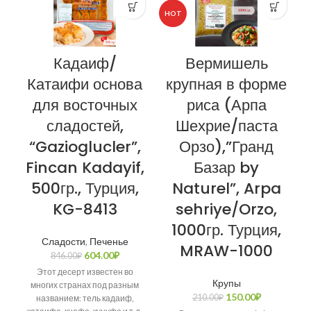
HOT
Кадаиф/
Вермишель
Катаифи основа
крупная в форме
для восточных
риса (Арпа
сладостей,
Шехрие/паста
“Gazioglucler”,
Орзо),”Гранд
Fincan Kadayif,
Базар by
500гр., Турция,
Naturel”, Arpa
KG-8413
sehriye/Orzo,
1000гр. Турция,
Сладости
,
Печенье
MRAW-1000
604.00
₽
846.00
₽
Этот десерт известен во
Крупы
многих странах под разным
150.00
₽
210.00
₽
названием: тель кадаиф,