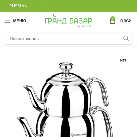
0
МЕНЮ
0.00
₽
НЕТ