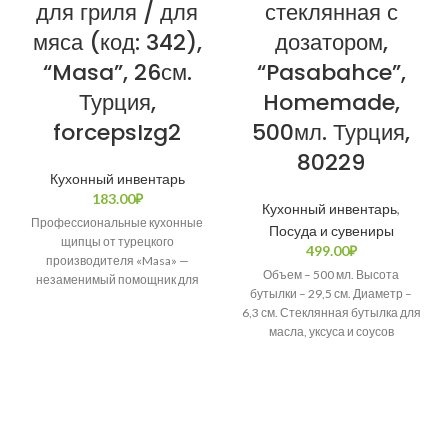
для гриля / для
стеклянная с
мяса (код: 342),
дозатором,
“Masa”, 26см.
“Pasabahce”,
Турция,
Homemade,
forcepsIzg2
500мл. Турция,
80229
Кухонный инвентарь
183.00
₽
Кухонный инвентарь
,
Профессиональные кухонные
Посуда и сувениры
щипцы от турецкого
499.00
₽
производителя «Masa» —
Объем – 500 мл. Высота
незаменимый помощник для
бутылки – 29,5 см. Диаметр –
приготовления блюд на гриле и
6,3 см. Стеклянная бутылка для
мангале. Длина щипцов: 26
масла, уксуса и соусов