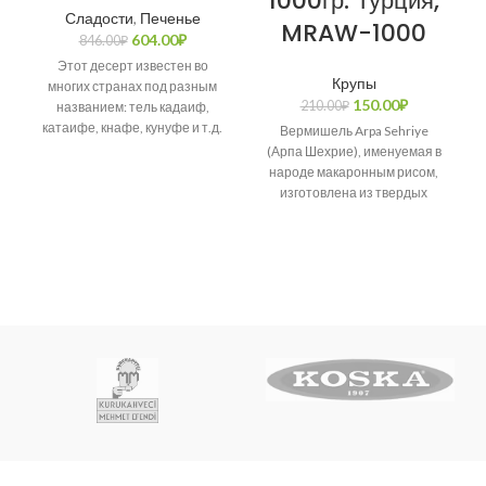
1000гр. Турция,
Сладости
,
Печенье
MRAW-1000
604.00
₽
846.00
₽
Этот десерт известен во
Крупы
многих странах под разным
150.00
₽
210.00
₽
названием: тель кадаиф,
катаифе, кнафе, кунуфе и т.д.
Вермишель Arpa Sehriye
Возникает много споров о
(Арпа Шехрие), именуемая в
народе макаронным рисом,
изготовлена из твердых
сортов пшеницы.