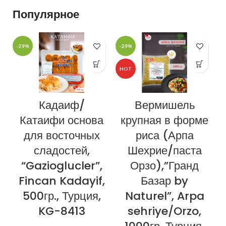
Популярное
-29%
-29%
-
HOT
Кадаиф/
Вермишель
Катаифи основа
крупная в форме
для восточных
риса (Арпа
сладостей,
Шехрие/паста
“Gazioglucler”,
Орзо),”Гранд
Fincan Kadayif,
Базар by
500гр., Турция,
Naturel”, Arpa
KG-8413
sehriye/Orzo,