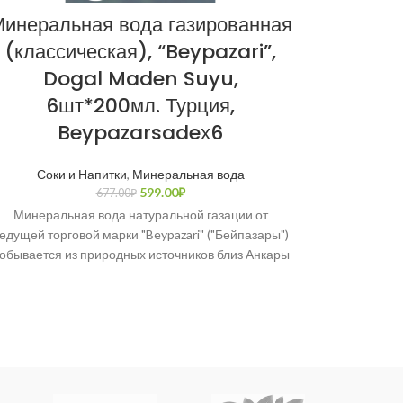
инеральная вода газированная
Шал
(классическая), “Beypazari”,
(остры
Dogal Maden Suyu,
Şalga
6шт*200мл. Турция,
Beypazarsadeх6
Соки и Напитки
,
Минеральная вода
Шалгам (тур.
599.00
₽
677.00
₽
репы», те
Минеральная вода натуральной газации от
Ту
едущей торговой марки "Beypazari" ("Бейпазары")
обывается из природных источников близ Анкары
с 1957 года. Имеет сертификат качества OHSAS
18001: 2007.