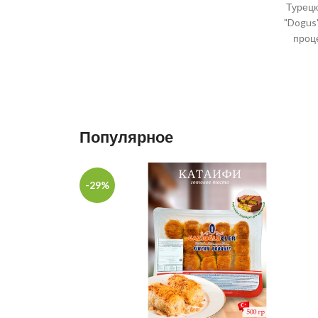
Турецк
"Dogus
проц
Популярное
-29%