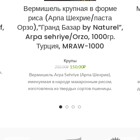
Вермишель крупная в форме
М
риса (Арпа Шехрие/паста
f,
Орзо),”Гранд Базар by Naturel”,
Arpa sehriye/Orzo, 1000гр.
Турция, MRAW-1000
Крупы
150.00
₽
210.00
₽
,
Вермишель Arpa Sehriye (Арпа Шехрие),
именуемая в народе макаронным рисом,
в
изготовлена из твердых сортов пшеницы.
д