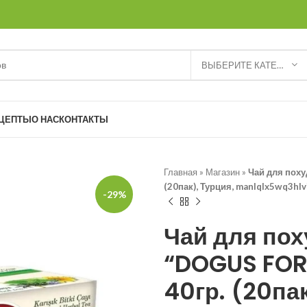
ВЫБЕРИТЕ КАТЕГОРИЮ
ЦЕПТЫ
О НАС
КОНТАКТЫ
Главная
»
Магазин
»
Чай для похуд
(20пак), Турция, manlqlx5wq3hlv
-29%
Чай для пох
“DOGUS FORM”
40гр. (20пак