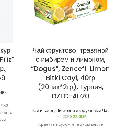
йкур
Чай фруктово-травяной
iliz”
с имбирем и лимоном,
мел
.,
“Dogus”, Zencefil Limon
Фи
59
Bitki Cayi, 40гр
c
(20пак*2гр), Турция,
чай
Ч
DZLC-4020
 Чай
Бе
Чай и Кофе
,
Листовой и фруктовый Чай
гиона,
вос
322.00
₽
451.00
₽
без
Хранить в сухом и темном месте
тельно
хим
машинным
отобр