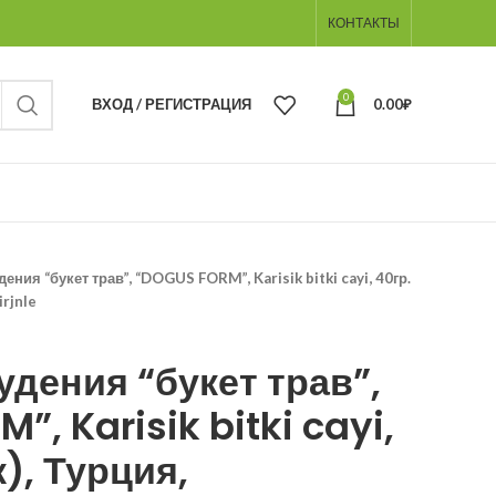
КОНТАКТЫ
0
ВХОД / РЕГИСТРАЦИЯ
0.00
₽
ения “букет трав”, “DOGUS FORM”, Karisik bitki cayi, 40гр.
irjnle
удения “букет трав”,
, Karisik bitki cayi,
), Турция,