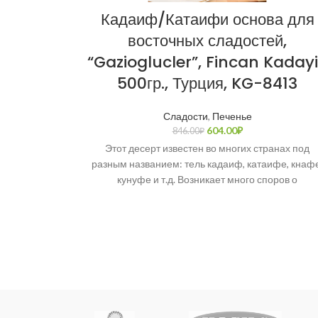
Кадаиф/Катаифи основа для
восточных сладостей,
“Gazioglucler”, Fincan Kadayi
500гр., Турция, KG-8413
Сладости
,
Печенье
604.00
₽
846.00
₽
Этот десерт известен во многих странах под
разным названием: тель кадаиф, катаифе, кнафе
кунуфе и т.д. Возникает много споров о