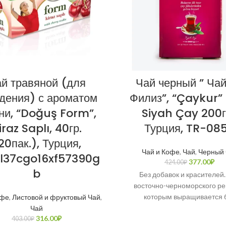
й травяной (для
Чай черный ” Ча
дения) с ароматом
Филиз”, “Çaykur” F
ни, “Doğuş Form”,
Siyah Çay 200гр
iraz Saplı, 40гр.
Турция, TR-08
20пак.), Турция,
Чай и Кофе
,
Чай
,
Черный 
37cgo16xf57390g
377.00
₽
424.00
₽
b
Без добавок и красителей.
восточно-черноморского ре
которым выращивается 
офе
,
Листовой и фруктовый Чай
,
химических удобрений, тща
Чай
316.00
₽
отобранный и упакованный 
403.00
₽