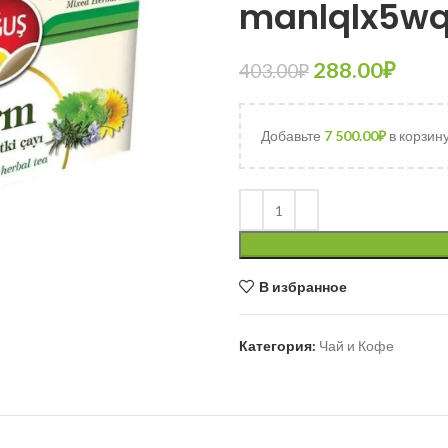
manlqlx5wq3
288.00
₽
403.00
₽
Добавьте
7 500.00
₽
в корзин
В избранное
Категория:
Чай и Кофе