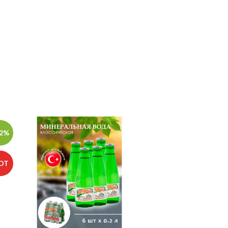
12%
-28%
OT