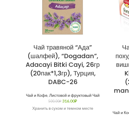
Чай травяной “Ада”
Ча
(шалфей), “Dogadan”,
поху
Adacayi Bitki Cayi, 26гр
виш
(20пак*1,3гр), Турция,
K
DABC-26
(
manl
Чай и Кофе
,
Листовой и фруктовый Чай
316.00
₽
500.00
₽
Хранить в сухом и темном месте
Чай и К