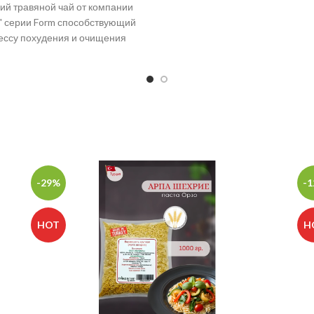
способом
ий травяной чай от компании
" серии Form способствующий
ессу похудения и очищения
организма.
-29%
-
HOT
H