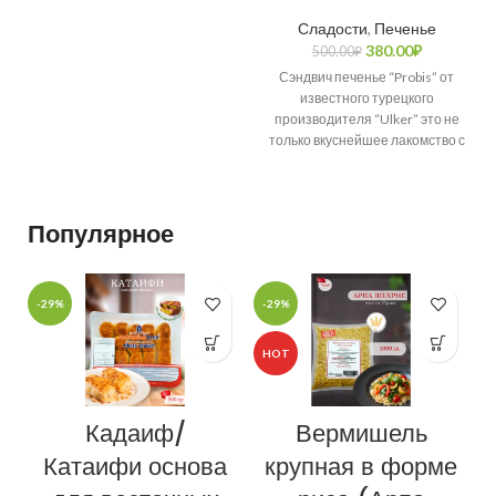
Сладости
,
Печенье
380.00
₽
500.00
₽
Сэндвич печенье “Probis” от
известного турецкого
производителя “Ulker” это не
только вкуснейшее лакомство с
начинкой из нежного
шоколадного бананового крема
Популярное
-29%
-29%
-
HOT
Кадаиф/
Вермишель
Катаифи основа
крупная в форме