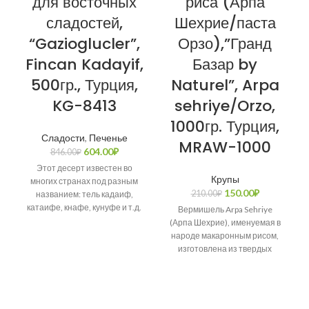
для восточных
риса (Арпа
сладостей,
Шехрие/паста
“Gazioglucler”,
Орзо),”Гранд
Fincan Kadayif,
Базар by
500гр., Турция,
Naturel”, Arpa
KG-8413
sehriye/Orzo,
1000гр. Турция,
Сладости
,
Печенье
MRAW-1000
604.00
₽
846.00
₽
Этот десерт известен во
Крупы
многих странах под разным
150.00
₽
210.00
₽
названием: тель кадаиф,
катаифе, кнафе, кунуфе и т.д.
Вермишель Arpa Sehriye
Возникает много споров о
(Арпа Шехрие), именуемая в
народе макаронным рисом,
изготовлена из твердых
сортов пшеницы.