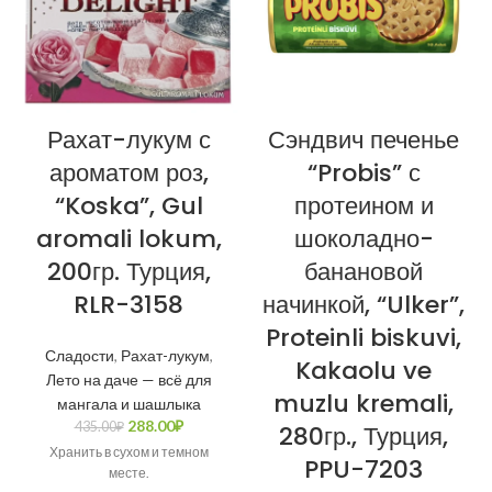
Рахат-лукум с
Сэндвич печенье
ароматом роз,
“Probis” с
“Koska”, Gul
протеином и
aromali lokum,
шоколадно-
200гр. Турция,
банановой
RLR-3158
начинкой, “Ulker”,
Proteinli biskuvi,
Сладости
,
Рахат-лукум
,
Kakaolu ve
Лето на даче — всё для
muzlu kremali,
мангала и шашлыка
288.00
₽
435.00
₽
280гр., Турция,
Хранить в сухом и темном
PPU-7203
месте.