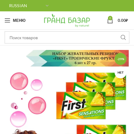
0
МЕНЮ
0.00
₽
-29%
НЕТ