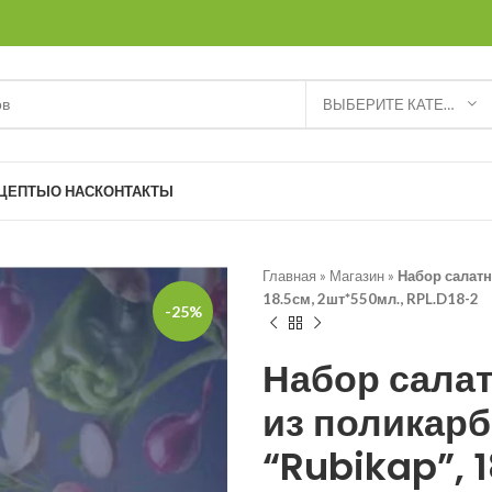
ВЫБЕРИТЕ КАТЕГОРИЮ
ЦЕПТЫ
О НАС
КОНТАКТЫ
Главная
»
Магазин
»
Набор салатн
18.5см, 2шт*550мл., RPL.D18-2
-25%
Набор сала
из поликарб
“Rubikap”, 