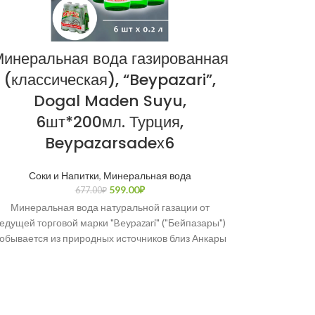
инеральная вода газированная
Шал
(классическая), “Beypazari”,
(остры
Dogal Maden Suyu,
Şalga
6шт*200мл. Турция,
Beypazarsadeх6
Соки и Напитки
,
Минеральная вода
Шалгам (тур.
599.00
₽
677.00
₽
репы», те
Минеральная вода натуральной газации от
Ту
едущей торговой марки "Beypazari" ("Бейпазары")
обывается из природных источников близ Анкары
с 1957 года. Имеет сертификат качества OHSAS
18001: 2007.