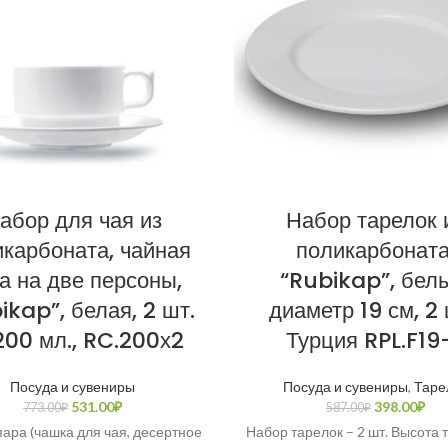
абор для чая из
Набор тарелок 
карбоната, чайная
поликарбоната
а на две персоны,
“Rubikap”, бел
ikap”, белая, 2 шт.
диаметр 19 см, 2 
200 мл., RC.200х2
Турция RPL.F19
Посуда и сувениры
Посуда и сувениры
,
Таре
531.00
₽
398.00
₽
773.00
₽
587.00
₽
ара (чашка для чая, десертное
Набор тарелок – 2 шт. Высота 