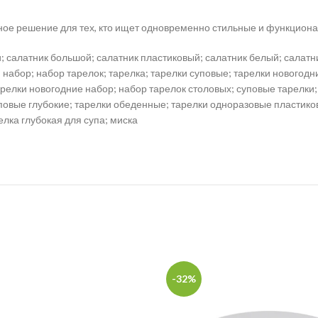
ное решение для тех, кто ищет одновременно стильные и функцион
и; салатник большой; салатник пластиковый; салатник белый; салатн
 набор; набор тарелок; тарелка; тарелки суповые; тарелки новогодн
релки новогодние набор; набор тарелок столовых; суповые тарелки; 
суповые глубокие; тарелки обеденные; тарелки одноразовые пластико
елка глубокая для супа; миска
-32%