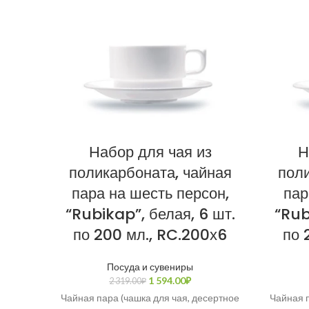
Набор для чая из
Н
поликарбоната, чайная
поли
пара на шесть персон,
пар
“Rubikap”, белая, 6 шт.
“Rub
по 200 мл., RC.200х6
по 
Посуда и сувениры
1 594.00
₽
2 319.00
₽
Чайная пара (чашка для чая, десертное
Чайная п