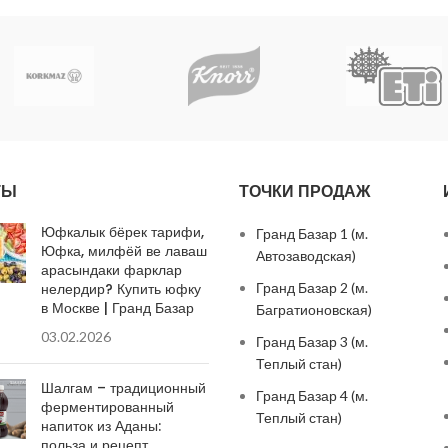
ТЫ
ТОЧКИ ПРОДАЖ
Юфкалык бёрек тарифи,
Гранд Базар 1 (м.
Юфка, милфёй ве лаваш
Автозаводская)
арасындаки фарклар
нелердир? Купить юфку
Гранд Базар 2 (м.
в Москве | Гранд Базар
Багратионовская)
03.02.2026
Гранд Базар 3 (м.
Теплый стан)
Шалгам – традиционный
Гранд Базар 4 (м.
ферментированный
Теплый стан)
напиток из Аданы:
польза и рецепт