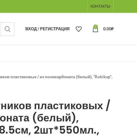
КОНТАКТЫ
0
ВХОД / РЕГИСТРАЦИЯ
0.00
₽
иков пластиковых / из поликарбоната (белый), “Rubikap”,
тников пластиковых /
оната (белый),
18.5см, 2шт*550мл.,