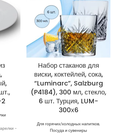
из
Набор стаканов для
,
виски, коктейлей, сока,
P
ый,
“Luminarc”, Salzburg
(
шт.,
(P4184), 300 мл, стекло,
кок
-2
6 шт. Турция, LUM-
стек
300х6
лки
Для горячих/холодных напитков
,
тарелки –
Посуда и сувениры