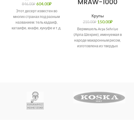
MRAW-1000
604.00
₽
846.00
₽
Этот десерт известен во
Крупы
многих странах под разным
150.00
₽
210.00
₽
названием: тель кадаиф,
катаифе, кнафе, кунуфе и т.д.
Вермишель Arpa Sehriye
Возникает много споров о
(Арпа Шехрие), именуемая в
народе макаронным рисом,
изготовлена из твердых
сортов пшеницы.