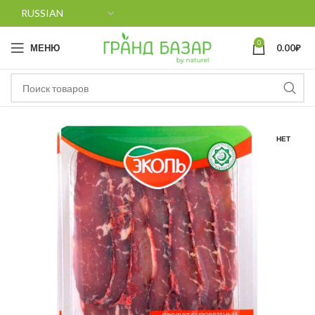
0
МЕНЮ
0.00
₽
НЕТ