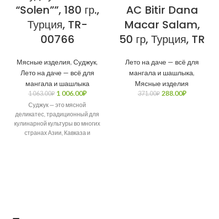
“Solen””, 180 гр.,
AC Bitir Dana
Турция, TR-
Macar Salam,
00766
50 гр, Турция, TR
Мясные изделия
,
Суджук
,
Лето на даче — всё для
Лето на даче — всё для
мангала и шашлыка
,
мангала и шашлыка
Мясные изделия
1 006.00
₽
288.00
₽
1 063.00
₽
371.00
₽
Суджук — это мясной
деликатес, традиционный для
кулинарной культуры во многих
странах Азии, Кавказа и
Европы, представляющий
собой колбасу из