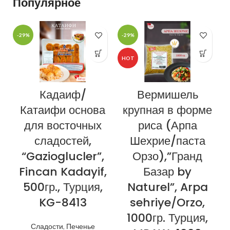
Популярное
-29%
-29%
-
HOT
Кадаиф/
Вермишель
Катаифи основа
крупная в форме
для восточных
риса (Арпа
сладостей,
Шехрие/паста
“Gazioglucler”,
Орзо),”Гранд
Fincan Kadayif,
Базар by
500гр., Турция,
Naturel”, Arpa
KG-8413
sehriye/Orzo,
1000гр. Турция,
Сладости
,
Печенье