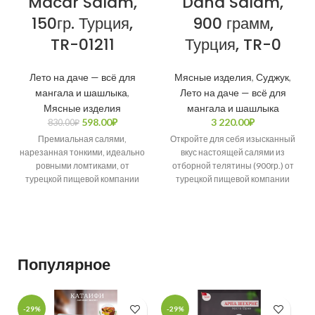
Macar Salam,
Dana Salam,
150гр. Турция,
900 грамм,
TR-01211
Турция, TR-0
Лето на даче — всё для
Мясные изделия
,
Суджук
,
мангала и шашлыка
,
Лето на даче — всё для
Мясные изделия
мангала и шашлыка
598.00
₽
3 220.00
₽
830.00
₽
Премиальная салями,
Откройте для себя изысканный
нарезанная тонкими, идеально
вкус настоящей салями из
ровными ломтиками, от
отборной телятины (900гр.) от
турецкой пищевой компании
турецкой пищевой компании
“Namet”, воплощает в себе все
“Pinar”. Нежная текстура и
традиции и секреты, создавая
богатый
Популярное
-29%
-29%
-