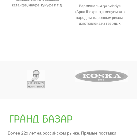
катаифе, кнафе, кунуфе и т.д.
Вермишель Arpa Sehriye
Возникает много споров о
(Арпа Шехрие), именуемая в
народе макаронным рисом,
изготовлена из твердых
сортов пшеницы.
Более 22х лет на российском рынке. Прямые поставки