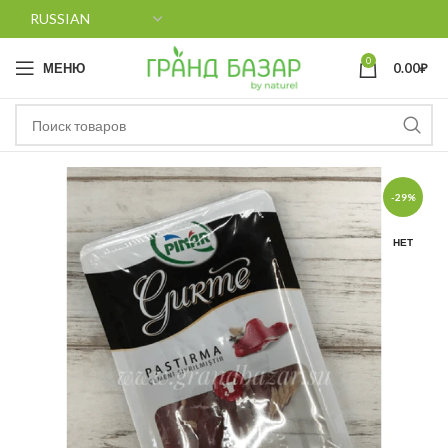
0
МЕНЮ
0.00
₽
-29%
НЕТ