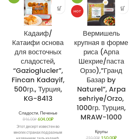
HOT
Кадаиф/
Вермишель
Катаифи основа
крупная в форме
для восточных
риса (Арпа
сладостей,
Шехрие/паста
“Gazioglucler”,
Орзо),”Гранд
Fincan Kadayif,
Базар by
500гр., Турция,
Naturel”, Arpa
KG-8413
sehriye/Orzo,
1000гр. Турция,
Сладости
,
Печенье
MRAW-1000
604.00
₽
846.00
₽
Этот десерт известен во
Крупы
многих странах под разным
150.00
₽
210.00
₽
названием: тель кадаиф,