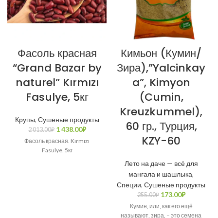
Фасоль красная
Кимьон (Кумин/
“Grand Bazar by
Зира),”Yalcinkay
naturel” Kırmızı
a”, Kimyon
Fasulye, 5кг
(Cumin,
Kreuzkummel),
Крупы
,
Сушеные продукты
60 гр., Турция,
1 438.00
₽
2 013.00
₽
KZY-60
Фасоль красная. Kırmızı
Fasulye. 5кг
Лето на даче — всё для
мангала и шашлыка
,
Специи
,
Сушеные продукты
173.00
₽
255.00
₽
Кумин, или, как его ещё
называют, зира, – это семена