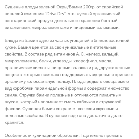
Сушеные плоды зеленой Окры/Бамии 200гр. от сирийской
пищевой компании “Driva Dry”- это вкусный органический
вегетарианский продукт длительного хранения богатый
витаминами, микроэлементами и пищевыми волокнами.
Блюда из Бамии одно из частых угощений в ближневосточной
кухне. Бамия ценится за свои уникальные питательные
свойства. В составе ряд витаминов А, С, железо, кальций,
микроэлементы, белки, углеводы, хлорофилл, масла,
органические кислоты, пищевые волокна и ряд других ценных
веществ, которые помогают поддерживать здоровье и приносят
организму колоссальную пользу. Плоды редкого овоща имеют
вид коробочки пирамидальной формы и содержат множество
семян. Стручки бамии полезные и отличаются пикантным
вкусом, который напоминает смесь кабачков и стручковой
фасоли. Сушеная бамия сохраняет все свои вкусовые и
полезные свойства. В сушеном виде она достаточно долго
хранится.
Особенности кулинарной обработки: Тщательно промыть