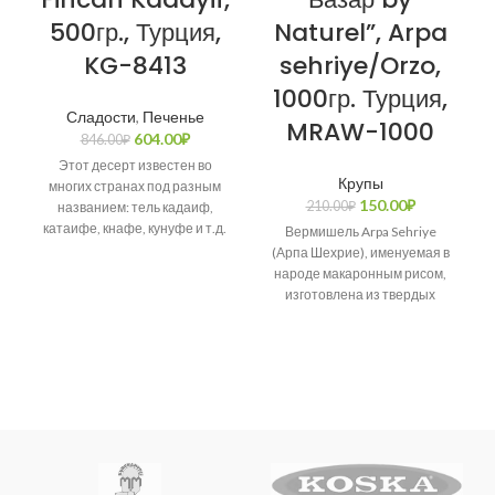
500гр., Турция,
Naturel”, Arpa
KG-8413
sehriye/Orzo,
1000гр. Турция,
Сладости
,
Печенье
MRAW-1000
604.00
₽
846.00
₽
Этот десерт известен во
Крупы
многих странах под разным
150.00
₽
210.00
₽
названием: тель кадаиф,
катаифе, кнафе, кунуфе и т.д.
Вермишель Arpa Sehriye
Возникает много споров о
(Арпа Шехрие), именуемая в
народе макаронным рисом,
изготовлена из твердых
сортов пшеницы.