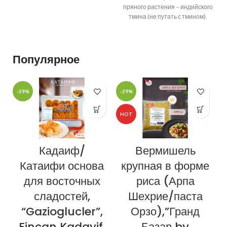
пряного растения – индийского
тмина (не путать с тмином).
Произрастает
Популярное
-29%
-29%
-
HOT
Кадаиф/
Вермишель
Катаифи основа
крупная в форме
для восточных
риса (Арпа
сладостей,
Шехрие/паста
“Gazioglucler”,
Орзо),”Гранд
Fincan Kadayif,
Базар by