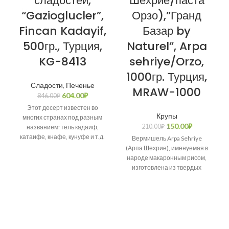
сладостей,
Шехрие/паста
“Gazioglucler”,
Орзо),”Гранд
Fincan Kadayif,
Базар by
500гр., Турция,
Naturel”, Arpa
KG-8413
sehriye/Orzo,
1000гр. Турция,
Сладости
,
Печенье
MRAW-1000
604.00
₽
846.00
₽
Этот десерт известен во
Крупы
многих странах под разным
150.00
₽
210.00
₽
названием: тель кадаиф,
катаифе, кнафе, кунуфе и т.д.
Вермишель Arpa Sehriye
Возникает много споров о
(Арпа Шехрие), именуемая в
народе макаронным рисом,
изготовлена из твердых
сортов пшеницы.