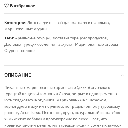
В избранное
Категории:
Лето на даче — всё для мангала и шашлыка
,
Маринованные огурцы
Теги:
Армянские огурцы
,
Доставка турецких продуктов
,
Доставка турецких солений
,
Закуска
,
Маринованные огурцы
,
Огурцы
,
соленья
ОПИСАНИЕ
Пикантные, маринованные армянские (дикие) огурчики от
турецкой пищевой компании Cansa, острые и одновременно
чуть сладковатые огурчики , маринованные с чесноком,
кориандром и жгучим перчиком, по традиционному турецкому
рецепту Acur Tursu. Плотность, хруст, натуральный состав без
химических добавок и противоречие во вкусе – вот , что
нравится многим ценителям турецкой кухни и соленых закусок