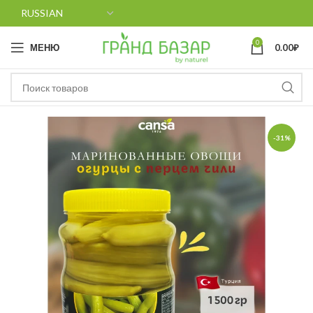
0
МЕНЮ
0.00
₽
-31%