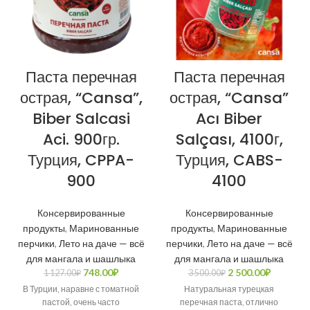
Паста перечная
Паста перечная
острая, “Cansa”,
острая, “Cansa”
Biber Salcasi
Acı Biber
Aci. 900гр.
Salçası, 4100г,
Турция, CPPA-
Турция, CABS-
900
4100
Консервированные
Консервированные
продукты
,
Маринованные
продукты
,
Маринованные
перчики
,
Лето на даче — всё
перчики
,
Лето на даче — всё
для мангала и шашлыка
для мангала и шашлыка
748.00
₽
2 500.00
₽
1 127.00
₽
3 500.00
₽
В Турции, наравне с томатной
Натуральная турецкая
пастой, очень часто
перечная паста, отлично