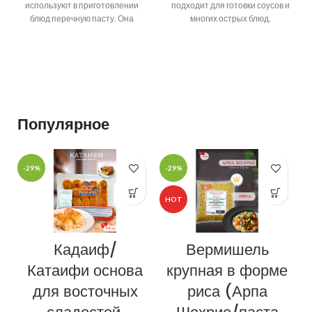
используют в приготовлении
подходит для готовки соусов и
блюд перечную пасту. Она
многих острых блюд.
бывает «сладкая» – только из
Популярное
-29%
-29%
-
HOT
Кадаиф/
Вермишель
Катаифи основа
крупная в форме
для восточных
риса (Арпа