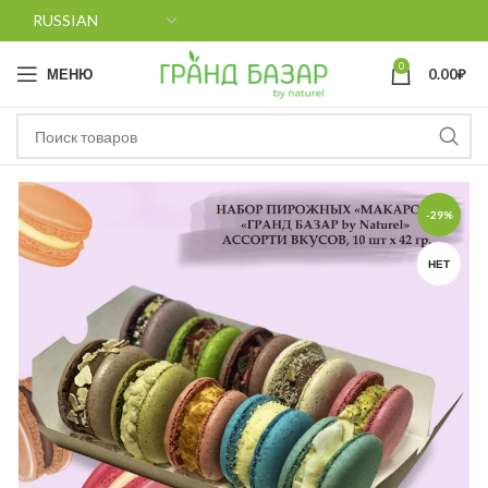
0
МЕНЮ
0.00
₽
-29%
НЕТ