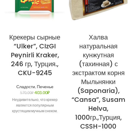
Крекеры сырные
Халва
“Ulker”, CIzGI
натуральная
Peynirli Kraker,
кунжутная
246 гр, Турция.,
(тахинная) с
CKU-9245
экстрактом корня
Мыльнянки
Сладости
,
Печенье
(Saponaria),
403.00
₽
570.00
₽
“Cansa”, Susam
Неудивительно, что крекер
является популярным
Helva,
хрустящим мучным снеком.
1000гр.,Турция,
CSSH-1000