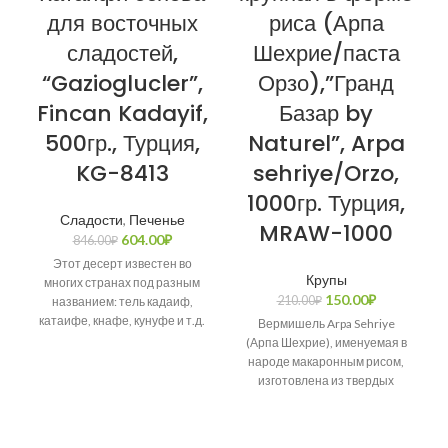
для восточных
риса (Арпа
сладостей,
Шехрие/паста
“Gazioglucler”,
Орзо),”Гранд
Fincan Kadayif,
Базар by
500гр., Турция,
Naturel”, Arpa
KG-8413
sehriye/Orzo,
1000гр. Турция,
Сладости
,
Печенье
MRAW-1000
604.00
₽
846.00
₽
Этот десерт известен во
Крупы
многих странах под разным
150.00
₽
210.00
₽
названием: тель кадаиф,
катаифе, кнафе, кунуфе и т.д.
Вермишель Arpa Sehriye
Возникает много споров о
(Арпа Шехрие), именуемая в
народе макаронным рисом,
изготовлена из твердых
сортов пшеницы.