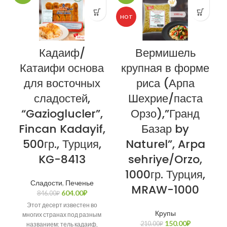
HOT
Кадаиф/
Вермишель
Катаифи основа
крупная в форме
для восточных
риса (Арпа
сладостей,
Шехрие/паста
“Gazioglucler”,
Орзо),”Гранд
Fincan Kadayif,
Базар by
500гр., Турция,
Naturel”, Arpa
KG-8413
sehriye/Orzo,
1000гр. Турция,
Сладости
,
Печенье
MRAW-1000
604.00
₽
846.00
₽
Этот десерт известен во
Крупы
многих странах под разным
150.00
₽
210.00
₽
названием: тель кадаиф,