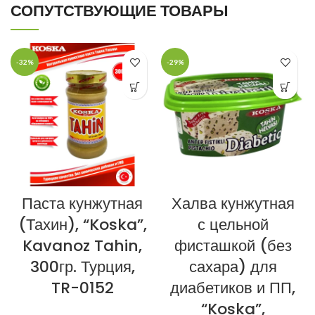
СОПУТСТВУЮЩИЕ ТОВАРЫ
-32%
-29%
Паста кунжутная
Халва кунжутная
(Тахин), “Koska”,
с цельной
Kavanoz Tahin,
фисташкой (без
300гр. Турция,
сахара) для
TR-0152
диабетиков и ПП,
“Koska”,