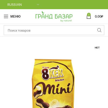
0
МЕНЮ
0.00
₽
НЕТ