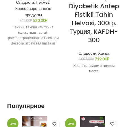
Сладости
,
Пекмез
,
Diyabetik Antep
Консервированные
Fistikli Tahin
продукты
520.00
₽
762.00
₽
Helvasi, 300гр.
Тахини, тахина или тхина
Турция, KAFDH-
(кунжутная паста)-
распространённая на Ближнем
300
Востоке, это густая паста из
молотого кунжутного семени,
Сладости
,
Халва
её добавляют как необходимый
719.00
₽
1 007.00
₽
компонент ко многим блюдам,
например, к фалафелю, к
Хранить в сухом и темном
хумусу, кроме того, она служит
месте
основой для многих соусов. В
состав тахини входит
перемолотое семя кунжута
(100%).
Популярное
-29%
-29%
-