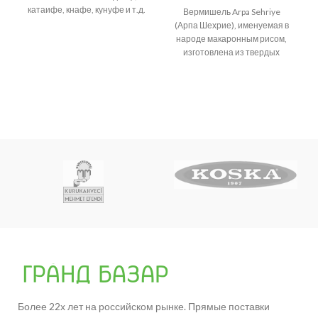
катаифе, кнафе, кунуфе и т.д.
Вермишель Arpa Sehriye
Возникает много споров о
(Арпа Шехрие), именуемая в
народе макаронным рисом,
изготовлена из твердых
сортов пшеницы.
Более 22х лет на российском рынке. Прямые поставки