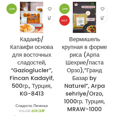
-29%
-29%
-
HOT
Кадаиф/
Вермишель
Катаифи основа
крупная в форме
для восточных
риса (Арпа
сладостей,
Шехрие/паста
“Gazioglucler”,
Орзо),”Гранд
Fincan Kadayif,
Базар by
500гр., Турция,
Naturel”, Arpa
KG-8413
sehriye/Orzo,
1000гр. Турция,
Сладости
,
Печенье
MRAW-1000
604.00
₽
846.00
₽