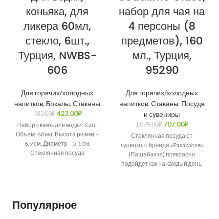
коньяка, для
набор для чая на
ликера 60мл,
4 персоны (8
стекло, 6шт.,
предметов), 160
Турция, NWBS-
мл., Турция,
606
95290
Для горячих/холодных
Для горячих/холодных
напитков
,
Бокалы
,
Стаканы
напитков
,
Стаканы
,
Посуда
423.00
₽
483.00
₽
и сувениры
707.00
₽
1 079.00
₽
Набор рюмок для водки: 6 шт.
Объем: 60 мл. Высота рюмки –
Стеклянная посуда от
8,9 см. Диаметр – 5,1 см.
турецкого бренда «Pasabahce»
Стеклянная посуда
(Пашабахче) прекрасно
подойдет как на каждый день,
так и для веселой вечеринки и
праздничной
Популярное