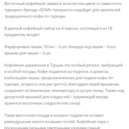
Восточный кофейный сервиз в золотистом цвете от известного
турецкого бренда «SENA» прекрасно подойдет для ценителей
традиционного кофе по-турецки.
В данный кофейный набор на 6 персон, состоящего из 18
предметов, входят:
Фарфоровые чашки, 50 мл – 6 шт; блюдца под чашки – 6 шт;
крышки для чашек – 6 шт.
Кофейная церемония в Турции это особый ритуал, требующий
и особой посуды. Кофе подается на подносе, а демитас
(небольшая чашка, предназначенная для подачи кофе по-
турецки, эспрессо или ристретто), благодаря своей крышечке,
сохраняет оптимальную температуру и густую пенку. Также под
десертной крышкой для сладостей / лукумницей всегда
хранятся восточные сладости или сахар.
Такая восточная посуда и колорит подачи не оставит
равнодушным никого из ваших гостей. Кофейная пара с
роскошными резными цветочными узорами самый