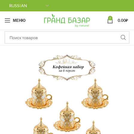
0
МЕНЮ
0.00
₽