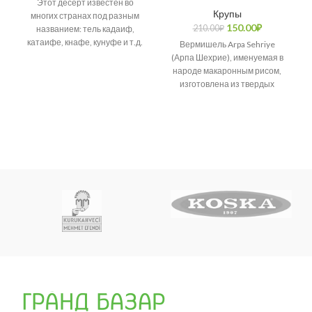
Этот десерт известен во
Крупы
многих странах под разным
150.00
₽
210.00
₽
названием: тель кадаиф,
катаифе, кнафе, кунуфе и т.д.
Вермишель Arpa Sehriye
Возникает много споров о
(Арпа Шехрие), именуемая в
народе макаронным рисом,
изготовлена из твердых
сортов пшеницы.