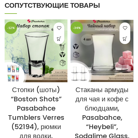
СОПУТСТВУЮЩИЕ ТОВАРЫ
-12%
-34%
Стопки (шоты)
Стаканы армуды
“Boston Shots”
для чая и кофе с
Pasabahce
блюдцами,
Tumblers Verres
Pasabahce,
(52194), рюмки
“Heybeli”,
для водки,
Sodalime Glass,