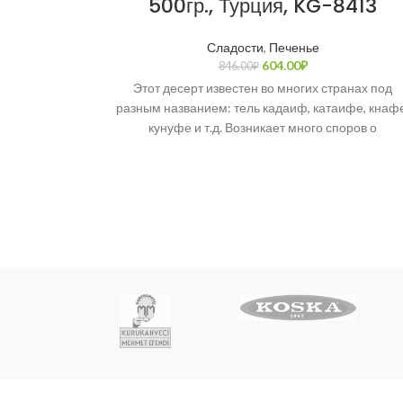
500гр., Турция, KG-8413
Сладости
,
Печенье
604.00
₽
846.00
₽
Этот десерт известен во многих странах под
разным названием: тель кадаиф, катаифе, кнафе
кунуфе и т.д. Возникает много споров о