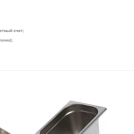
етный счет;
oney);
-29%