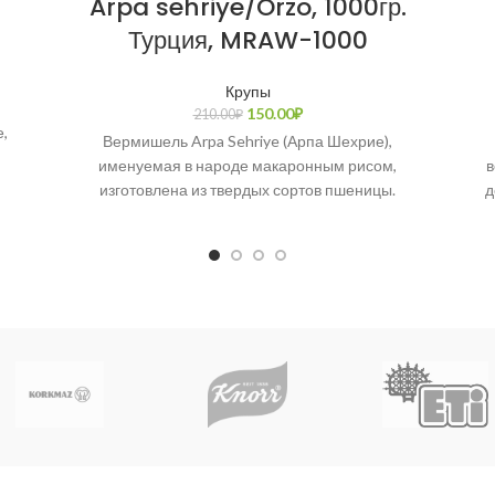
Arpa sehriye/Orzo, 1000гр.
Турция, MRAW-1000
Крупы
150.00
₽
210.00
₽
,
Вермишель Arpa Sehriye (Арпа Шехрие),
именуемая в народе макаронным рисом,
в
изготовлена из твердых сортов пшеницы.
д