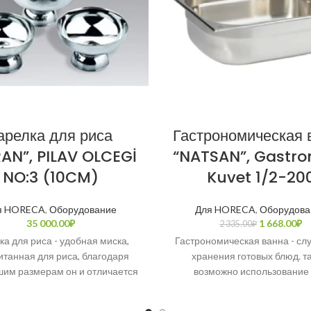
арелка для риса
Гастрономическая 
AN”, PILAV OLCEGİ
“NATSAN”, Gastr
NO:3 (10CM)
Kuvet 1/2-20
я HORECA
,
Оборудование
Для HORECA
,
Оборудова
35 000.00
₽
1 668.00
₽
2 335.00
₽
ка для риса - удобная миска,
Гастрономическая ванна - сл
итанная для риса, благодаря
хранения готовых блюд. та
им размерам он и отличается
возможно использование
х видов продукции. Полностью
приготовления супов или д
из нержавеющей стали
кулинарных блюд. Полност