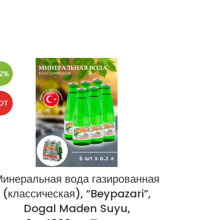
нержавеющей стали.
12%
-28%
OT
инеральная вода газированная
Шал
(классическая), “Beypazari”,
(остры
Dogal Maden Suyu,
Şalga