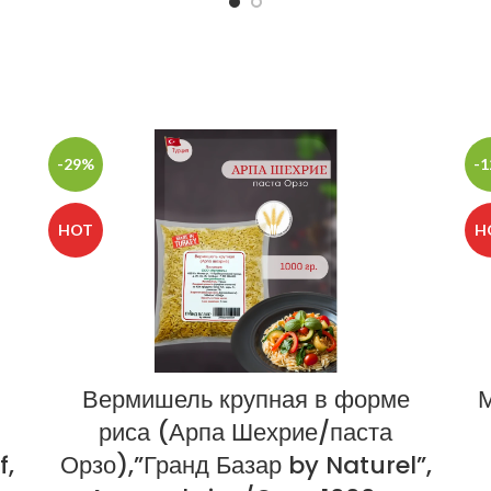
нержавеющей стали.
-29%
-
HOT
H
Вермишель крупная в форме
М
риса (Арпа Шехрие/паста
f,
Орзо),”Гранд Базар by Naturel”,