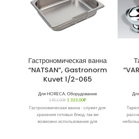
Гастрономическая ванна
Т
“NATSAN”, Gastronorm
“VAR
Kuvet 1/2-065
Для HORECA
,
Оборудование
Дл
1 323.00
₽
1 852.00
₽
Гастрономическая ванна - служит для
Тарел
хранения готовых блюд. так же
рассч
возможно использование для
небольш
приготовления супов или других
от свои
кулинарных блюд. Полностью из