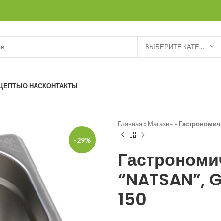
ВЫБЕРИТЕ КАТЕГОРИЮ
ЦЕПТЫ
О НАС
КОНТАКТЫ
Главная
»
Магазин
»
Гастрономиче
-29%
Гастрономи
“NATSAN”, G
150