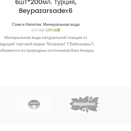
6шт*200мл. Турция,
Beypazarsadeх6
Соки и Напитки
,
Минеральная вода
Шалгам (тур.
599.00
₽
677.00
₽
репы», те
Минеральная вода натуральной газации от
Ту
едущей торговой марки "Beypazari" ("Бейпазары")
обывается из природных источников близ Анкары
с 1957 года. Имеет сертификат качества OHSAS
18001: 2007.