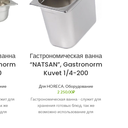
ванна
Гастрономическая ванна
Гас
onorm
“NATSAN”, Gastronorm
“NA
0
Kuvet 1/4-200
ние
Для HORECA
,
Оборудование
Д
2 250.00
₽
ужит для
Гастрономическая ванна - служит для
Гастр
к же
хранения готовых блюд. так же
хр
 для
возможно использование для
в
ругих
приготовления супов или других
пр
ью из
кулинарных блюд. Полностью из
ку