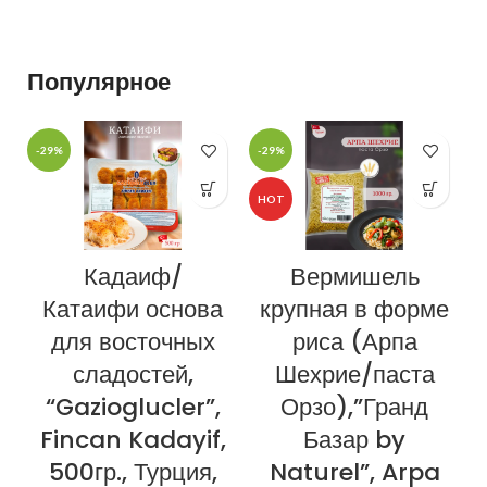
Полностью из нержавеющей
Полностью из нержавеющей
стали.
стали.
Популярное
-29%
-29%
-
HOT
Кадаиф/
Вермишель
Катаифи основа
крупная в форме
для восточных
риса (Арпа
сладостей,
Шехрие/паста
“Gazioglucler”,
Орзо),”Гранд
Fincan Kadayif,
Базар by
500гр., Турция,
Naturel”, Arpa