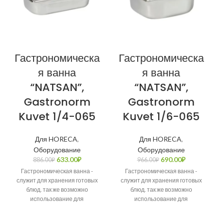
Гастрономическа
Гастрономическа
я ванна
я ванна
“NATSAN”,
“NATSAN”,
Gastronorm
Gastronorm
Kuvet 1/4-065
Kuvet 1/6-065
Для HORECA
,
Для HORECA
,
Оборудование
Оборудование
633.00
₽
690.00
₽
886.00
₽
966.00
₽
Гастрономическая ванна -
Гастрономическая ванна -
служит для хранения готовых
служит для хранения готовых
блюд. так же возможно
блюд. так же возможно
использование для
использование для
приготовления супов или
приготовления супов или
других кулинарных блюд.
других кулинарных блюд.