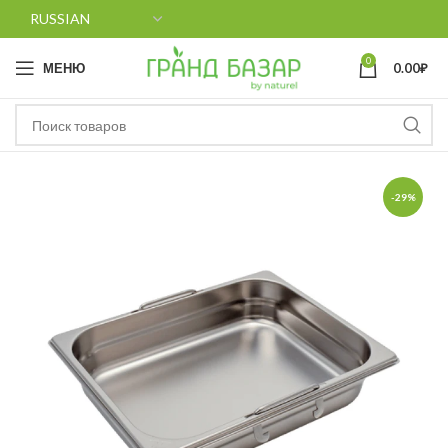
0
МЕНЮ
0.00
₽
-29%