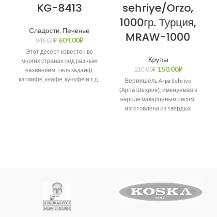
KG-8413
sehriye/Orzo,
1000гр. Турция,
Сладости
,
Печенье
MRAW-1000
604.00
₽
846.00
₽
Этот десерт известен во
Крупы
многих странах под разным
150.00
₽
210.00
₽
названием: тель кадаиф,
катаифе, кнафе, кунуфе и т.д.
Вермишель Arpa Sehriye
Возникает много споров о
(Арпа Шехрие), именуемая в
народе макаронным рисом,
изготовлена из твердых
сортов пшеницы.