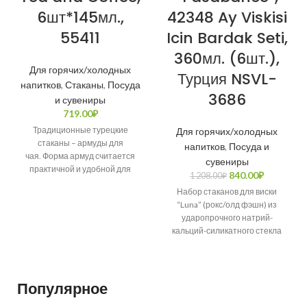
6шт*145мл.,
42348 Ay Viskisi
55411
Icin Bardak Seti,
360мл. (6шт.),
Для горячих/холодных
Турция NSVL-
напитков
,
Стаканы
,
Посуда
3686
и сувениры
719.00
₽
Традиционные турецкие
Для горячих/холодных
стаканы – армуды для
напитков
,
Посуда и
чая. Форма армуд считается
сувениры
практичной и удобной для
840.00
₽
1 208.00
₽
использования. Благодаря
Набор стаканов для виски
суженным краям стакан
“Luna” (рокс/олд фэшн) из
комфортно держать
ударопрочного натрий-
кальций-силикатного стекла
368мл. (6шт) от известного
турецкого бренда “Pasabahce”.
Набор ‘Pasabahce”
Популярное