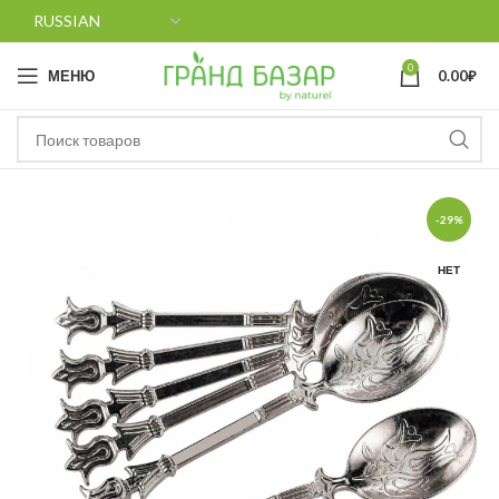
0
МЕНЮ
0.00
₽
-29%
НЕТ