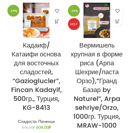
-29%
-29%
-
HOT
Кадаиф/
Вермишель
Катаифи основа
крупная в форме
для восточных
риса (Арпа
сладостей,
Шехрие/паста
“Gazioglucler”,
Орзо),”Гранд
Fincan Kadayif,
Базар by
500гр., Турция,
Naturel”, Arpa
KG-8413
sehriye/Orzo,
1000гр. Турция,
Сладости
,
Печенье
MRAW-1000
604.00
₽
846.00
₽