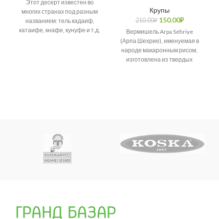
Этот десерт известен во
Крупы
многих странах под разным
150.00
₽
210.00
₽
названием: тель кадаиф,
катаифе, кнафе, кунуфе и т.д.
Вермишель Arpa Sehriye
Возникает много споров о
(Арпа Шехрие), именуемая в
народе макаронным рисом,
изготовлена из твердых
сортов пшеницы.