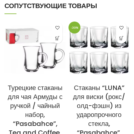
СОПУТСТВУЮЩИЕ ТОВАРЫ
-30%
Турецкие стаканы
Стаканы “LUNA”
для чая Армуды с
для виски (рокс/
ручкой / чайный
олд-фэшн) из
набор,
ударопрочного
“Pasabahce”,
стекла,
Tea and Coffee,
“Pasabahce”,