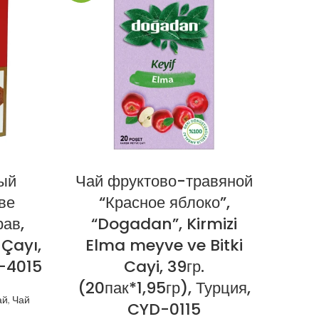
ый
Чай фруктово-травяной
Ч
ве
“Красное яблоко”,
(ша
рав,
“Dogadan”, Kirmizi
Adac
 Çayı,
Elma meyve ve Bitki
(2
Z-4015
Cayi, 39гр.
(20пак*1,95гр), Турция,
ай
,
Чай
Чай и
CYD-0115