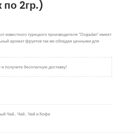
 по 2гр.)
 от известного турецкого производителя “Dogadan” имеет
ьный аромат фруктов так же обладая ценными для
у и получите бесплатную доставку!
вый Чай
,
Чай
,
Чай и Кофе