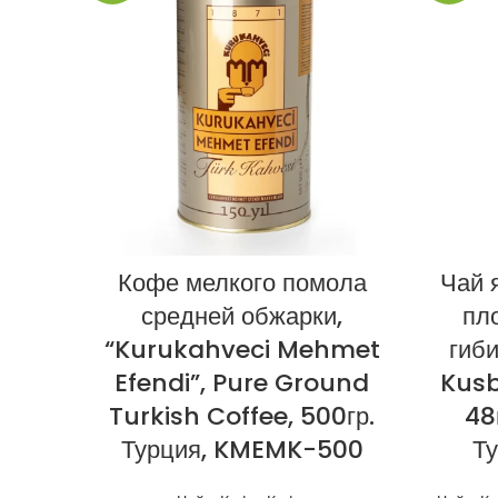
Кофе мелкого помола
Чай 
средней обжарки,
пл
“Kurukahveci Mehmet
гиб
Efendi”, Pure Ground
Kusb
Turkish Coffee, 500гр.
48
Турция, KMEMK-500
Т