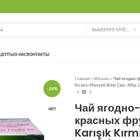
ВЫБЕРИТЕ КАТЕГОРИЮ
ЦЕПТЫ
О НАС
КОНТАКТЫ
Главная
»
Магазин
»
Чай ягодно-ф
Kırmızı Meyveli Bitki Çayı, 40гр. 
-29%
Чай ягодно
НЕТ
красных фру
Karışık Kırmı