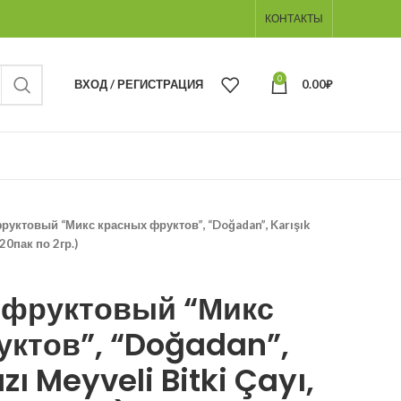
КОНТАКТЫ
0
ВХОД / РЕГИСТРАЦИЯ
0.00
₽
руктовый “Микс красных фруктов”, “Doğadan”, Karışık
(20пак по 2гр.)
-фруктовый “Микс
ктов”, “Doğadan”,
zı Meyveli Bitki Çayı,