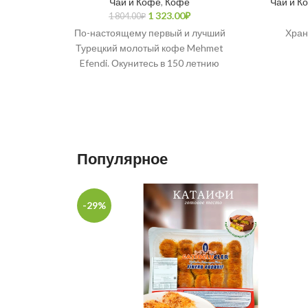
Чай и Кофе
,
Кофе
Чай и К
1 323.00
₽
1 804.00
₽
По-настоящему первый и лучший
Хран
Турецкий молотый кофе Mehmet
Efendi. Окунитесь в 150 летнию
историю с ароматной чашечкой
свежесвареного кофе.
Популярное
-29%