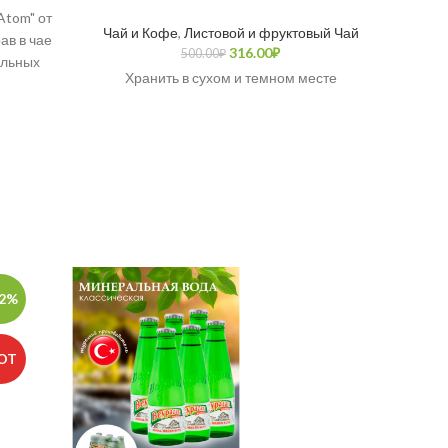
Atom" от
Хр
Чай и Кофе
,
Листовой и фруктовый Чай
ав в чае
316.00
₽
500.00
₽
альных
Хранить в сухом и темном месте
веществ,
ирода.
12%
-28%
OT