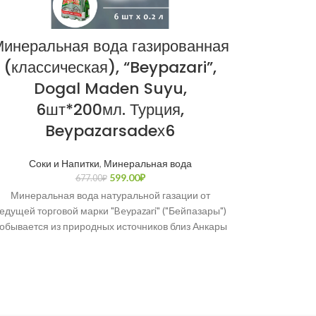
инеральная вода газированная
Шал
(классическая), “Beypazari”,
(остры
Dogal Maden Suyu,
Şalga
6шт*200мл. Турция,
Beypazarsadeх6
Соки и Напитки
,
Минеральная вода
Шалгам (тур.
599.00
₽
677.00
₽
репы», те
Минеральная вода натуральной газации от
Ту
едущей торговой марки "Beypazari" ("Бейпазары")
обывается из природных источников близ Анкары
с 1957 года. Имеет сертификат качества OHSAS
18001: 2007.