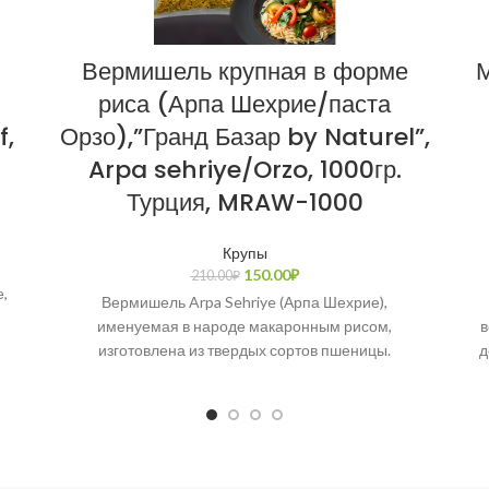
Вермишель крупная в форме
М
риса (Арпа Шехрие/паста
f,
Орзо),”Гранд Базар by Naturel”,
Arpa sehriye/Orzo, 1000гр.
Турция, MRAW-1000
Крупы
150.00
₽
210.00
₽
,
Вермишель Arpa Sehriye (Арпа Шехрие),
именуемая в народе макаронным рисом,
в
изготовлена из твердых сортов пшеницы.
д