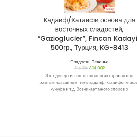
Кадаиф/Катаифи основа для
восточных сладостей,
“Gazioglucler”, Fincan Kadayi
500гр., Турция, KG-8413
Сладости
,
Печенье
604.00
₽
846.00
₽
Этот десерт известен во многих странах под
разным названием: тель кадаиф, катаифе, кнафе
кунуфе и т.д. Возникает много споров о