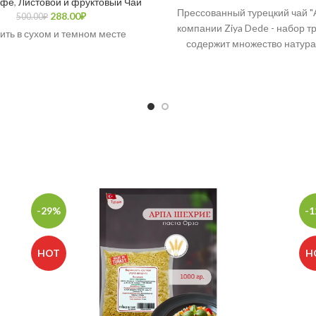
офе
,
Листовой и фруктовый Чай
Прессованный турецкий чай "
288.00
₽
500.00
₽
компании Ziya Dede - набор тр
ить в сухом и темном месте
содержит множество натур
микроэлементов и полезных 
которые дарит нам сама пр
-29%
-
HOT
H