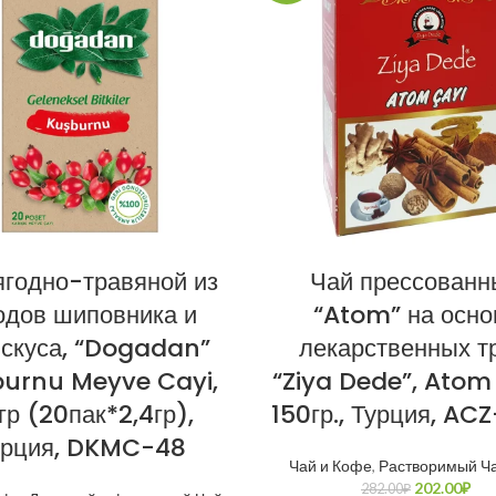
ягодно-травяной из
Чай прессованн
одов шиповника и
“Atom” на осно
искуса, “Dogadan”
лекарственных т
urnu Meyve Cayi,
“Ziya Dede”, Atom
гр (20пак*2,4гр),
150гр., Турция, AC
урция, DKMC-48
Чай и Кофе
,
Растворимый Ч
202.00
₽
282.00
₽