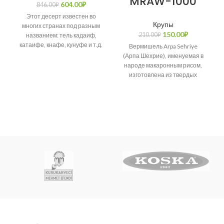
MRAW-1000
604.00
₽
846.00
₽
Этот десерт известен во
Крупы
многих странах под разным
150.00
₽
210.00
₽
названием: тель кадаиф,
катаифе, кнафе, кунуфе и т.д.
Вермишель Arpa Sehriye
Возникает много споров о
(Арпа Шехрие), именуемая в
народе макаронным рисом,
изготовлена из твердых
сортов пшеницы.