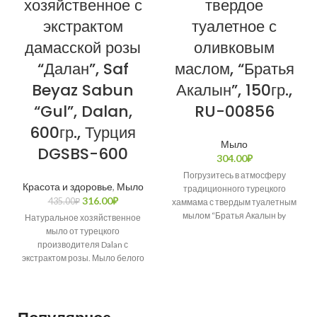
хозяйственное с
твердое
экстрактом
туалетное с
дамасской розы
оливковым
“Далан”, Saf
маслом, “Братья
Beyaz Sabun
Акалын”, 150гр.,
“Gul”, Dalan,
RU-00856
600гр., Турция
Мыло
DGSBS-600
304.00
₽
Погрузитесь в атмосферу
Красота и здоровье
,
Мыло
традиционного турецкого
316.00
₽
435.00
₽
хаммама с твердым туалетным
мылом “Братья Акалын by
Натуральное хозяйственное
Naturel” с оливковым маслом.
мыло от турецкого
Вес данного кусочка
производителя Dalan с
экстрактом розы. Мыло белого
цвета, с приятным ароматом,
хорошо пенится, не раскисает,