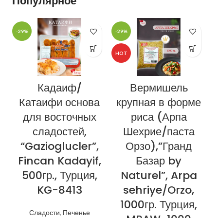
Популярное
-29%
-29%
-
HOT
Кадаиф/
Вермишель
Катаифи основа
крупная в форме
для восточных
риса (Арпа
сладостей,
Шехрие/паста
“Gazioglucler”,
Орзо),”Гранд
Fincan Kadayif,
Базар by
500гр., Турция,
Naturel”, Arpa
KG-8413
sehriye/Orzo,
1000гр. Турция,
Сладости
,
Печенье