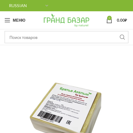
0
МЕНЮ
0.00
₽