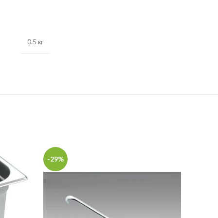
0.5 кг
-29%