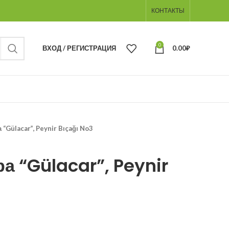
КОНТАКТЫ
0
ВХОД / РЕГИСТРАЦИЯ
0.00
₽
“Gülacar”, Peynir Bıçağı No3
а “Gülacar”, Peynir