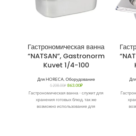
Гастрономическая ванна
Гаст
“NATSAN”, Gastronorm
“NAT
Kuvet 1/4-100
Для HORECA
,
Оборудование
Дл
863.00
₽
1 208.00
₽
Гастрономическая ванна - служит для
Гастрон
хранения готовых блюд. так же
хра
возможно использование для
воз
приготовления супов или других
приг
кулинарных блюд. Полностью из
кули
нержавеющей стали.