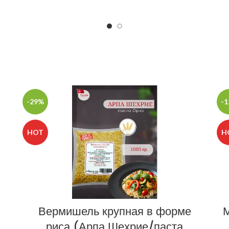
-29%
-
HOT
H
Вермишель крупная в форме
М
риса (Арпа Шехрие/паста