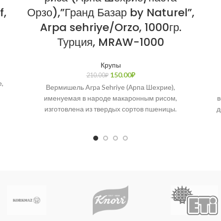
f,
Орзо),”Гранд Базар by Naturel”,
Arpa sehriye/Orzo, 1000гр.
Турция, MRAW-1000
Крупы
150.00
₽
210.00
₽
,
Вермишель Arpa Sehriye (Арпа Шехрие),
именуемая в народе макаронным рисом,
в
изготовлена из твердых сортов пшеницы.
д