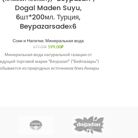
Dogal Maden Suyu,
Şalga
6шт*200мл. Турция,
Beypazarsadeх6
Соки и Напитки
,
Минеральная вода
Шалгам (тур.
599.00
₽
677.00
₽
репы», те
Минеральная вода натуральной газации от
Ту
едущей торговой марки "Beypazari" ("Бейпазары")
обывается из природных источников близ Анкары
с 1957 года. Имеет сертификат качества OHSAS
18001: 2007.