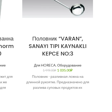
ванна
Половник “VARAN”,
Гас
onorm
SANAYI TIPI KAYNAKLI
“NA
0
KEPCE NO:3
ние
Для HORECA
,
Оборудование
Д
1 035.00
₽
1 449.00
₽
ужит для
Половник - разливная ложна на
Гастр
к же
длинной рукоятке. Предназначено для
хр
 для
разлива суповых продуктов их
в
ругих
кастрюль или для других целей.
пр
ью из
Полностью сделано из нержавеющей
ку
стали. Прослужит длительное время.