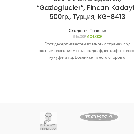
“Gazioglucler”, Fincan Kadayi
500гр., Турция, KG-8413
Сладости
,
Печенье
604.00
₽
846.00
₽
Этот десерт известен во многих странах под
разным названием: тель кадаиф, катаифе, кнафе
кунуфе и т.д. Возникает много споров о