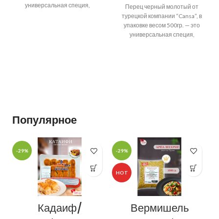
универсальная специя,
Перец черный молотый от
которая объединяет в себе
турецкой компании “Cansa”, в
лучшие качества,
упаковке весом 500гр. — это
универсальная специя,
которая объединяет в себе
лучшие
Популярное
-29%
-29%
-
HOT
Кадаиф/
Вермишель