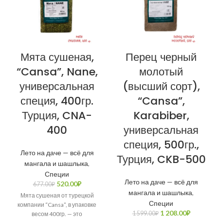
Мята сушеная,
Перец черный
“Cansa”, Nane,
молотый
универсальная
(высший сорт),
специя, 400гр.
“Cansa”,
Турция, CNA-
Karabiber,
400
универсальная
специя, 500гр.,
Лето на даче — всё для
Турция, CKB-500
мангала и шашлыка
,
Специи
Лето на даче — всё для
520.00
₽
677.00
₽
мангала и шашлыка
,
Мята сушеная от турецкой
Специи
компании “Cansa”, в упаковке
1 208.00
₽
1 599.00
₽
весом 400гр. — это