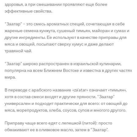
здоровья, а при смешивании проявляют еще более
эффективные свойства.
“Заатар” – это смесь ароматных специй, сочетающая в себе
жареные семена кунжута, сушеный тимьян, майоран и сумах и
другие ингредиенты. Ее используют в качестве приправы для
мяса и овощей, посыпают сверху хумус и даже делают
травяной чай.
“Заатар” широко распространен в израильской кулинарии,
популярна на всем Ближнем Востоке и известна в других частях
мира.
В переводе с арабского название «za’atar» означает «тимьян»,
хотя в состав смеси входят и другие пряности. “Заатар”
универсален и подходит практически для всего: от овощей до
мяса, морепродуктов, хлеба, соусов, супов и многого другого.
Приправу чаще всего едят с лепешкой (питой): просто
обмакивают ее в оливковое масло, затем в “Заатар”.