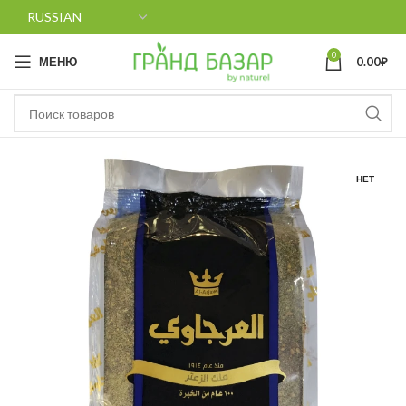
0
МЕНЮ
0.00
₽
НЕТ