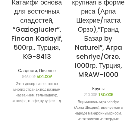
Катаифи основа
крупная в форме
для восточных
риса (Арпа
сладостей,
Шехрие/паста
“Gazioglucler”,
Орзо),”Гранд
Fincan Kadayif,
Базар by
500гр., Турция,
Naturel”, Arpa
KG-8413
sehriye/Orzo,
1000гр. Турция,
Сладости
,
Печенье
MRAW-1000
604.00
₽
846.00
₽
Этот десерт известен во
Крупы
многих странах под разным
150.00
₽
210.00
₽
названием: тель кадаиф,
катаифе, кнафе, кунуфе и т.д.
Вермишель Arpa Sehriye
Возникает много споров о
(Арпа Шехрие), именуемая в
народе макаронным рисом,
изготовлена из твердых
сортов пшеницы.