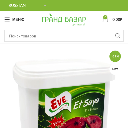
0
МЕНЮ
0.00
₽
-29%
НЕТ