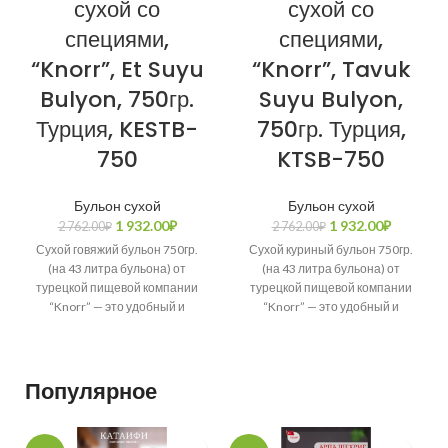
сухой со
сухой со
специями,
специями,
“Knorr”, Et Suyu
“Knorr”, Tavuk
Bulyon, 750гр.
Suyu Bulyon,
Турция, KESTB-
750гр. Турция,
750
KTSB-750
Бульон сухой
Бульон сухой
1 932.00
₽
1 932.00
₽
2 762.00
₽
2 762.00
₽
Сухой говяжий бульон 750гр.
Сухой куриный бульон 750гр.
(на 43 литра бульона) от
(на 43 литра бульона) от
турецкой пищевой компании
турецкой пищевой компании
“Knorr” — это удобный и
“Knorr” — это удобный и
практичный продукт для
практичный продукт для
Популярное