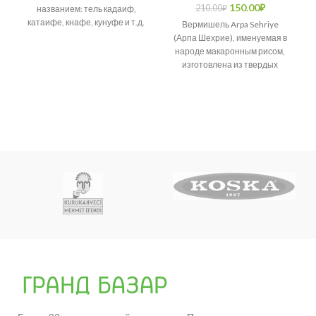
150.00
₽
210.00
₽
названием: тель кадаиф,
катаифе, кнафе, кунуфе и т.д.
Вермишель Arpa Sehriye
Возникает много споров о
(Арпа Шехрие), именуемая в
народе макаронным рисом,
изготовлена из твердых
сортов пшеницы.