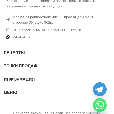
Более 22х лет на российском рынке. Прямые поставки
натуральных продуктов из Турции.
Москва г, Грайвороновский 1-й проезд, дом No 20,
строение 35, офис 302и.
ИНН 9722015436 КПП 772201001 109518,
WhatsApp
РЕЦЕПТЫ
ТОЧКИ ПРОДАЖ
ИНФОРМАЦИЯ
МЕНЮ
chaty
Hide
Copyright 2025 © Гранд Базар. Все права защищены.