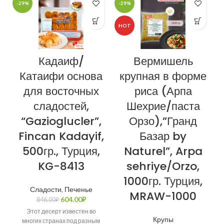
-29%
-29%
-
HOT
Кадаиф/
Вермишель
Катаифи основа
крупная в форме
для восточных
риса (Арпа
сладостей,
Шехрие/паста
“Gazioglucler”,
Орзо),”Гранд
Fincan Kadayif,
Базар by
500гр., Турция,
Naturel”, Arpa
KG-8413
sehriye/Orzo,
1000гр. Турция,
Сладости
,
Печенье
MRAW-1000
604.00
₽
846.00
₽
Этот десерт известен во
Крупы
многих странах под разным