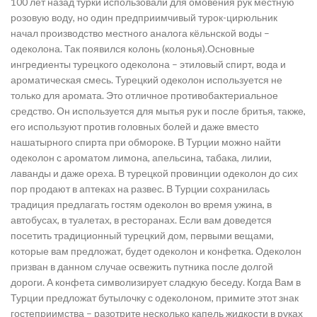
100 лет назад турки использовали для омовения рук местную
розовую воду, но один предприимчивый турок-цирюльник
начал производство местного аналога кёльнской воды –
одеколона. Так появился колонь (колонья).Основные
ингредиенты турецкого одеколона – этиловый спирт, вода и
ароматическая смесь. Турецкий одеколон используется не
только для аромата. Это отличное противобактериальное
средство. Он используется для мытья рук и после бритья, также,
его используют против головных болей и даже вместо
нашатырного спирта при обмороке. В Турции можно найти
одеколон с ароматом лимона, апельсина, табака, лилии,
лаванды и даже ореха. В турецкой провинции одеколон до сих
пор продают в аптеках на развес. В Турции сохранилась
традиция предлагать гостям одеколон во время ужина, в
автобусах, в туалетах, в ресторанах. Если вам доведется
посетить традиционный турецкий дом, первыми вещами,
которые вам предложат, будет одеколон и конфетка. Одеколон
призван в данном случае освежить путника после долгой
дороги. А конфета символизирует сладкую беседу. Когда Вам в
Турции предложат бутылочку с одеколоном, примите этот знак
гостеприимства – разотрите несколько капель жидкости в руках