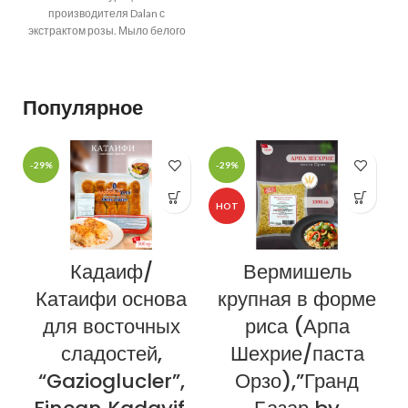
производителя Dalan с
экстрактом розы. Мыло белого
цвета, с приятным ароматом,
хорошо пенится, не раскисает,
Популярное
-29%
-29%
-
HOT
Кадаиф/
Вермишель
Катаифи основа
крупная в форме
для восточных
риса (Арпа
сладостей,
Шехрие/паста
“Gazioglucler”,
Орзо),”Гранд