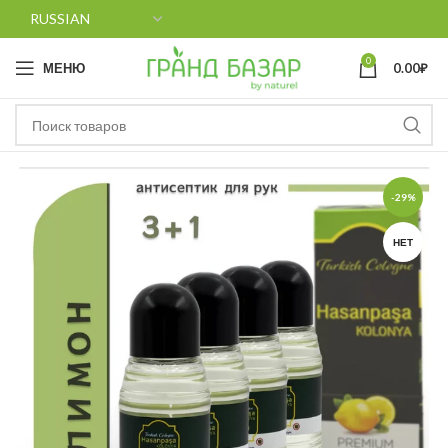
0
МЕНЮ
0.00
₽
-29%
НЕТ