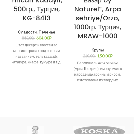
Fincan Kadayif,
Базар by
500гр., Турция,
Naturel”, Arpa
KG-8413
sehriye/Orzo,
1000гр. Турция,
Сладости
,
Печенье
MRAW-1000
604.00
₽
846.00
₽
Этот десерт известен во
Крупы
многих странах под разным
150.00
₽
210.00
₽
названием: тель кадаиф,
катаифе, кнафе, кунуфе и т.д.
Вермишель Arpa Sehriye
Возникает много споров о
(Арпа Шехрие), именуемая в
народе макаронным рисом,
изготовлена из твердых
сортов пшеницы.